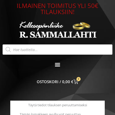
Siirry
ILMAINEN TOIMITUS YLI 50€
sisältöön
TILAUKSIIN!
Products
search
0
CART
0,00
€
Täytä tiedot tilauksen peruuttamiseksi
Tämän lomakkeen avulla voit peruuttaa