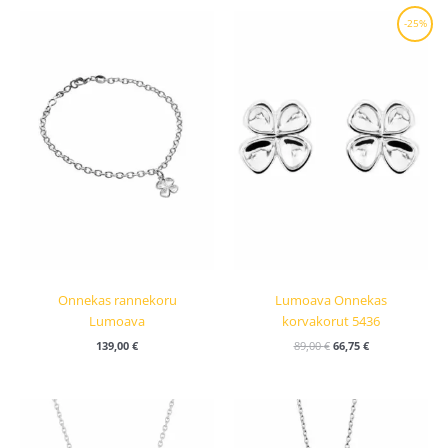
Alkuperäinen
Nykyinen
-25%
hinta
hinta
oli:
on:
89,00 €.
66,75 €.
Onnekas rannekoru
Lumoava Onnekas
Lumoava
korvakorut 5436
139,00
€
89,00
€
66,75
€
Hintaluokka:
89,00 €
-
99,00 €