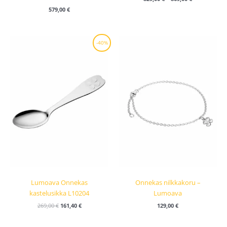
579,00
€
Alkuperäinen
Nykyinen
-40%
hinta
hinta
oli:
on:
269,00 €.
161,40 €.
Lumoava Onnekas
Onnekas nilkkakoru –
kastelusikka L10204
Lumoava
269,00
€
161,40
€
129,00
€