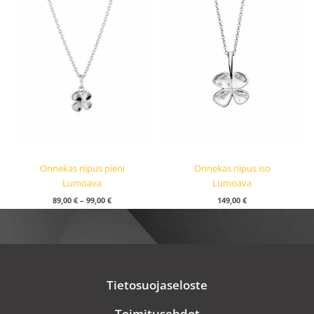
Onnekas riipus pieni
Onnekas riipus iso
Lumoava
Lumoava
89,00
€
–
99,00
€
149,00
€
Tietosuojaseloste
Toimitusehdot