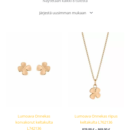
Sorted
Näytetään kaikki 8 tulosta
by
latest
Hintaluokka
829,00 €
-
869,00 €
Lumoava Onnekas
Lumoava Onnekas riipus
korvakorut keltakulta
keltakulta L762136
L742136
829,00
€
–
869,00
€