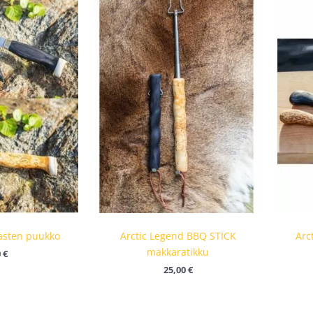
Lasten puukko
Arctic Legend BBQ STICK
Arc
makkaratikku
0
€
25,00
€