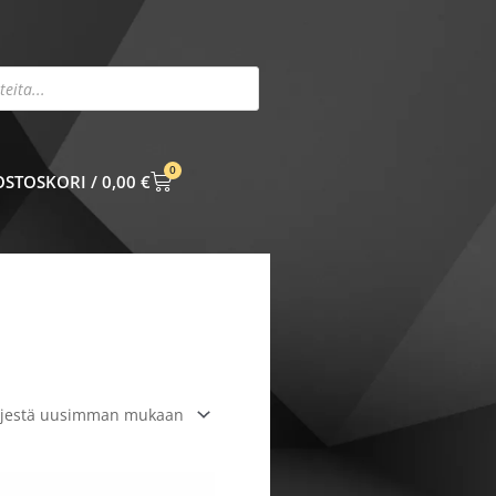
0
CART
0,00
€