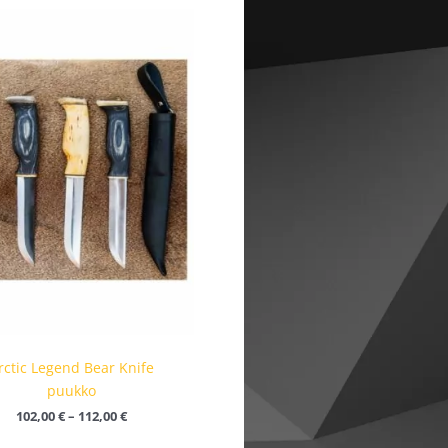
Hintaluokka:
102,00 €
-
112,00 €
rctic Legend Bear Knife
puukko
102,00
€
–
112,00
€