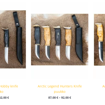
Hintaluokka:
Hintaluokka:
55,00 €
87,00 €
-
-
62,00 €
92,00 €
Hobby knife
Arctic Legend Hunters Knife
A
ko
puukko
62,00
€
87,00
€
–
92,00
€