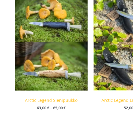
63,00 €
-
65,00 €
Arctic Legend Sienipuukko
Arctic Legend 
63,00
€
–
65,00
€
52,0