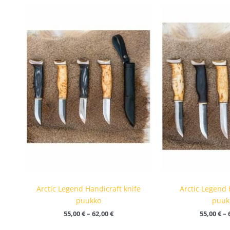
Hintaluokka:
55,00 €
-
62,00 €
Arctic Legend Handicraft knife
Arctic Legend 
puukko
puuk
55,00
€
–
62,00
€
55,00
€
–