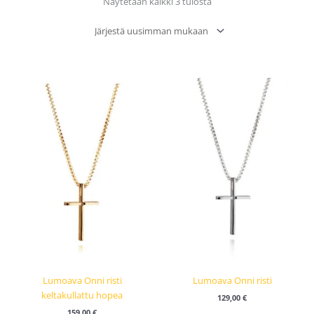
Sorted
Näytetään kaikki 3 tulosta
by
latest
Lumoava Onni risti
Lumoava Onni risti
keltakullattu hopea
129,00
€
159,00
€