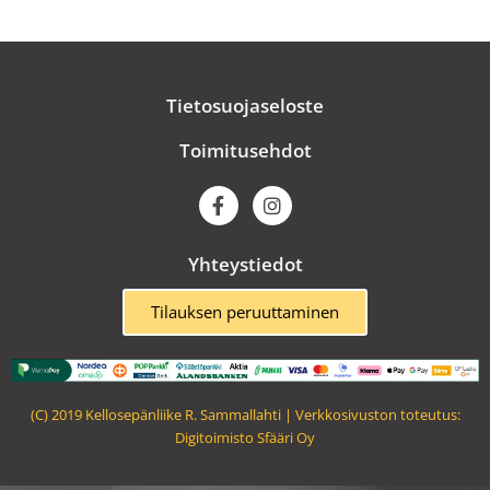
Tietosuojaseloste
Toimitusehdot
F
I
a
n
c
s
e
t
Yhteystiedot
b
a
o
g
o
r
Tilauksen peruuttaminen
k
a
m
(C) 2019 Kellosepänliike R. Sammallahti | Verkkosivuston toteutus:
Digitoimisto Sfääri Oy