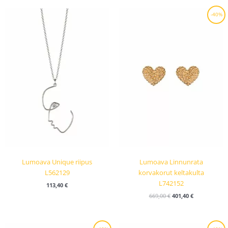
Alkuperäinen
Nykyinen
-40%
hinta
hinta
oli:
on:
669,00 €.
401,40 €.
Lumoava Unique riipus
Lumoava Linnunrata
L562129
korvakorut keltakulta
L742152
113,40
€
669,00
€
401,40
€
Alkuperäinen
Nykyinen
Alkuperäinen
Nykyinen