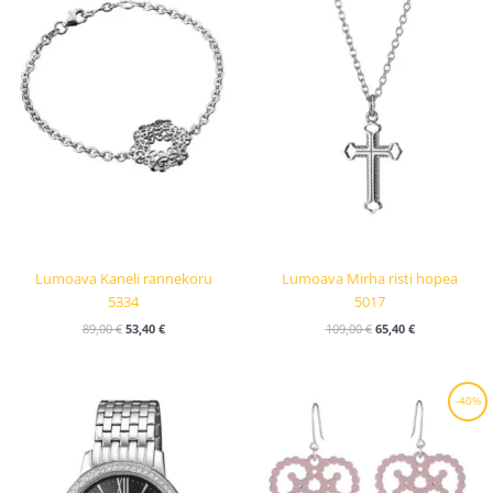
Lumoava Kaneli rannekoru
Lumoava Mirha risti hopea
5334
5017
89,00
€
53,40
€
109,00
€
65,40
€
Alkuperäinen
Nykyinen
-40%
hinta
hinta
oli:
on:
49,00 €.
29,40 €.