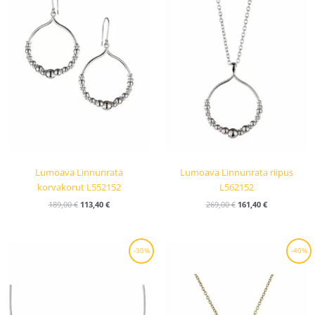
Lumoava Linnunrata
Lumoava Linnunrata riipus
korvakorut L552152
L562152
189,00
€
113,40
€
269,00
€
161,40
€
Alkuperäinen
Nykyinen
Alkuperäinen
Nykyinen
-30%
-40%
hinta
hinta
hinta
hinta
oli:
on:
oli:
on:
219,00 €.
153,30 €.
69,00 €.
41,40 €.