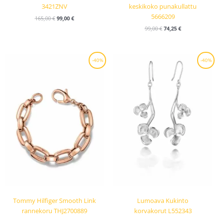
3421ZNV
keskikoko punakullattu
5666209
165,00
€
99,00
€
99,00
€
74,25
€
Alkuperäinen
Nykyinen
Alkuperäinen
Nykyinen
-40%
-40%
hinta
hinta
hinta
hinta
oli:
on:
oli:
on:
119,00 €.
71,40 €.
189,00 €.
113,40 €.
Tommy Hilfiger Smooth Link
Lumoava Kukinto
rannekoru THJ2700889
korvakorut L552343