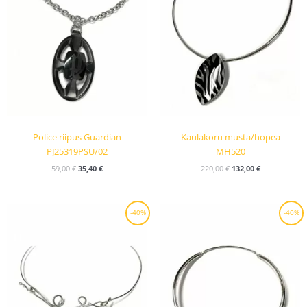
Police riipus Guardian
Kaulakoru musta/hopea
PJ25319PSU/02
MH520
59,00
€
35,40
€
220,00
€
132,00
€
Alkuperäinen
Nykyinen
Alkuperäinen
Nykyinen
-40%
-40%
hinta
hinta
hinta
hinta
oli:
on:
oli:
on:
134,00 €.
80,40 €.
359,00 €.
215,40 €.