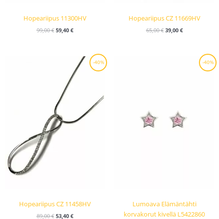
Hopeariipus 11300HV
Hopeariipus CZ 11669HV
99,00
€
59,40
€
65,00
€
39,00
€
Alkuperäinen
Nykyinen
Alkuperäinen
Nykyinen
-40%
-40%
hinta
hinta
hinta
hinta
oli:
on:
oli:
on:
89,00 €.
53,40 €.
99,00 €.
59,40 €.
Hopeariipus CZ 11458HV
Lumoava Elämäntähti
korvakorut kivellä L5422860
89,00
€
53,40
€