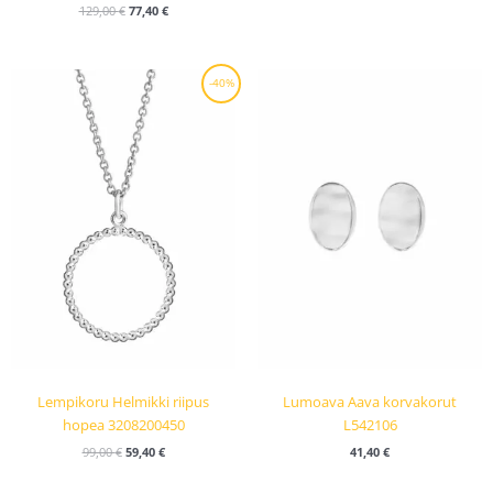
129,00
€
77,40
€
Alkuperäinen
Nykyinen
-40%
hinta
hinta
oli:
on:
99,00 €.
59,40 €.
Lempikoru Helmikki riipus
Lumoava Aava korvakorut
hopea 3208200450
L542106
99,00
€
59,40
€
41,40
€