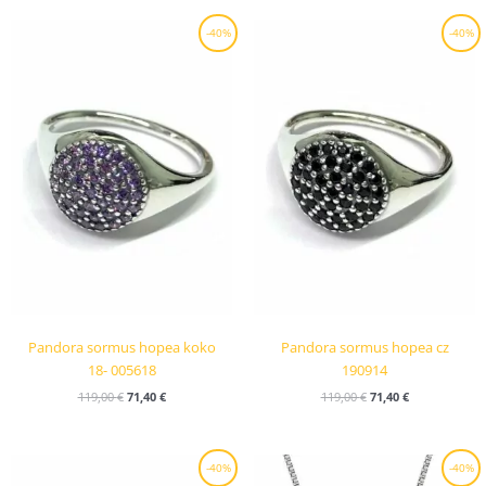
Alkuperäinen
Nykyinen
Alkuperäinen
Nykyinen
-40%
-40%
hinta
hinta
hinta
hinta
oli:
on:
oli:
on:
119,00 €.
71,40 €.
119,00 €.
71,40 €.
Pandora sormus hopea koko
Pandora sormus hopea cz
18- 005618
190914
119,00
€
71,40
€
119,00
€
71,40
€
Alkuperäinen
Nykyinen
Alkuperäinen
Nykyinen
-40%
-40%
hinta
hinta
hinta
hinta