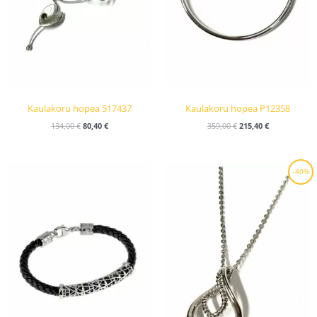
Kaulakoru hopea 517437
Kaulakoru hopea P12358
134,00
€
80,40
€
359,00
€
215,40
€
Alkuperäinen
Nykyinen
-40%
hinta
hinta
oli:
on:
59,00 €.
35,40 €.