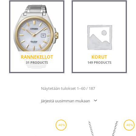
RANNEKELLOT
KORUT
31 PRODUCTS
149 PRODUCTS
Sorted
Näytetään tulokset 1–60 / 187
by
latest
Alkuperäinen
Nykyinen
Alkuperäinen
Nykyinen
-40%
-40%
hinta
hinta
hinta
hinta
oli:
on:
oli:
on:
89,00 €.
53,40 €.
109,00 €.
65,40 €.