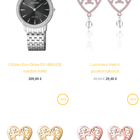
Citizen Eco-Drive EX1480-82E
Lumoava Helmi
naisten kello
puukorvakorut
209,00
€
49,00
€
29,40
€
Alkuperäinen
Nykyinen
Alkuperäinen
Nykyinen
-40%
-40%
hinta
hinta
hinta
hinta
oli:
on:
oli:
on:
74,00 €.
44,40 €.
74,00 €.
44,40 €.