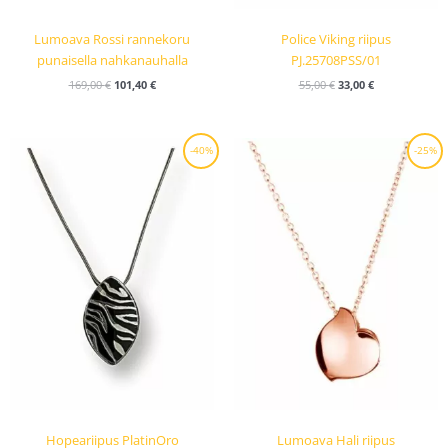
Lumoava Rossi rannekoru
Police Viking riipus
punaisella nahkanauhalla
PJ.25708PSS/01
169,00
€
101,40
€
55,00
€
33,00
€
Alkuperäinen
Nykyinen
Alkuperäinen
Nykyinen
-40%
-25%
hinta
hinta
hinta
hinta
oli:
on:
oli:
on:
165,00 €.
99,00 €.
99,00 €.
74,25 €.
Hopeariipus PlatinOro
Lumoava Hali riipus