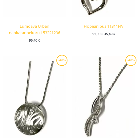
Lumoava Urban
Hopeariipus 11311HV
nahkarannekoru L53221296
59,00
€
35,40
€
95,40
€
Alkuperäinen
Nykyinen
Alkuperäinen
Nykyinen
-40%
-40%
hinta
hinta
hinta
hinta
oli:
on:
oli:
on:
99,00 €.
59,40 €.
65,00 €.
39,00 €.