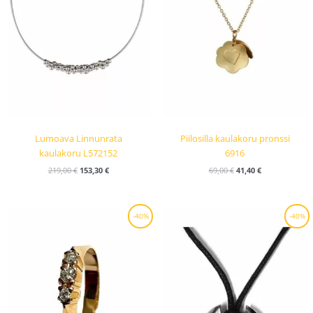
Lumoava Linnunrata
Piilosilla kaulakoru pronssi
kaulakoru L572152
6916
219,00
€
153,30
€
69,00
€
41,40
€
Alkuperäinen
Nykyinen
Alkuperäinen
Nykyinen
-40%
-40%
hinta
hinta
hinta
hinta
oli:
on:
oli:
on:
1096,00 €.
657,60 €.
39,00 €.
23,40 €.