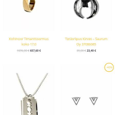
Kohinoor Timanttisormus
Teräsriipus Kirves – Saurum
koko 17,0
Oy 37086085
1096,00
€
657,60
€
39,00
€
23,40
€
Alkuperäinen
Nykyinen
-40%
hinta
hinta
oli:
on:
39,00 €.
23,40 €.