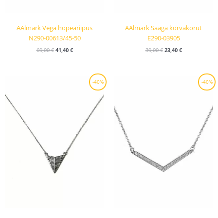
AAlmark Vega hopeariipus
AAlmark Saaga korvakorut
N290-00613/45-50
E290-03905
69,00
€
41,40
€
39,00
€
23,40
€
Alkuperäinen
Nykyinen
Alkuperäinen
Nykyinen
-40%
-40%
hinta
hinta
hinta
hinta
oli:
on:
oli:
on:
69,00 €.
41,40 €.
79,00 €.
47,40 €.