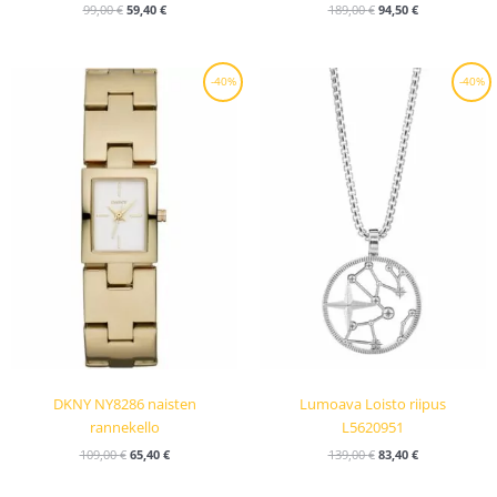
99,00
€
59,40
€
189,00
€
94,50
€
Alkuperäinen
Nykyinen
Alkuperäinen
Nykyinen
-40%
-40%
hinta
hinta
hinta
hinta
oli:
on:
oli:
on:
109,00 €.
65,40 €.
139,00 €.
83,40 €.
DKNY NY8286 naisten
Lumoava Loisto riipus
rannekello
L5620951
109,00
€
65,40
€
139,00
€
83,40
€