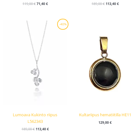
119,00
€
71,40
€
189,00
€
113,40
€
Alkuperäinen
Nykyinen
-40%
hinta
hinta
oli:
on:
189,00 €.
113,40 €.
Lumoava Kukinto riipus
Kultariipus hematiitilla HE11
L562343
129,00
€
189,00
€
113,40
€