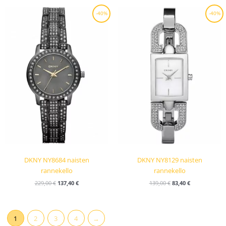
Alkuperäinen
Nykyinen
Alkuperäinen
Nykyinen
-40%
-40%
hinta
hinta
hinta
hinta
oli:
on:
oli:
on:
229,00 €.
137,40 €.
139,00 €.
83,40 €.
DKNY NY8684 naisten
DKNY NY8129 naisten
rannekello
rannekello
229,00
€
137,40
€
139,00
€
83,40
€
1
2
3
4
→