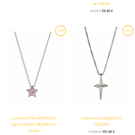
eri värein
99,00
€
59,40
€
Alkuperäinen
Nykyinen
Alkuperäinen
Nykyinen
-40%
-40%
hinta
hinta
hinta
hinta
oli:
on:
oli:
on:
129,00 €.
77,40 €.
179,00 €.
107,40 €.
Lumoava Elämäntähti iso
Lumoava Suojelija risti
riipus kivellä L5622861 eri
L502203
värein
179,00
€
107,40
€