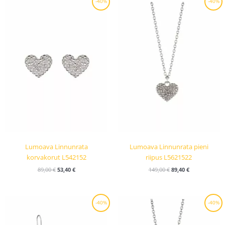
-40%
-40%
hinta
hinta
hinta
hinta
oli:
on:
oli:
on:
89,00 €.
53,40 €.
149,00 €.
89,40 €.
Lumoava Linnunrata
Lumoava Linnunrata pieni
korvakorut L542152
riipus L5621522
89,00
€
53,40
€
149,00
€
89,40
€
Alkuperäinen
Nykyinen
Alkuperäinen
Nykyinen
-40%
-40%
hinta
hinta
hinta
hinta
oli:
on:
oli:
on:
189,00 €.
113,40 €.
269,00 €.
161,40 €.