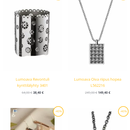
oli:
on:
oli:
on:
64,00 €.
38,40 €.
249,00 €.
149,40 €.
Lumoava Revontuli
Lumoava Oiva riipus hopea
kynttilälyhty 3401
L562216
64,00
€
38,40
€
249,00
€
149,40
€
Alkuperäinen
Nykyinen
Alkuperäinen
Nykyinen
-40%
-40%
hinta
hinta
hinta
hinta
oli:
on:
oli:
on:
39,00 €.
23,40 €.
79,00 €.
47,40 €.