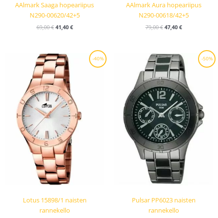
AAlmark Saaga hopeariipus
AAlmark Aura hopeariipus
N290-00620/42+5
N290-00618/42+5
69,00
€
41,40
€
79,00
€
47,40
€
Alkuperäinen
Nykyinen
Alkuperäinen
Nykyinen
-40%
-50%
hinta
hinta
hinta
hinta
oli:
on:
oli:
on:
99,00 €.
59,40 €.
189,00 €.
94,50 €.
Lotus 15898/1 naisten
Pulsar PP6023 naisten
rannekello
rannekello