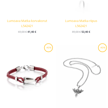
Lumoava Matka korvakorut
Lumoava Matka riipus
L542421
L562421
69,00
€
41,40
€
89,00
€
53,40
€
Alkuperäinen
Nykyinen
Alkuperäinen
Nykyinen
-40%
-40%
hinta
hinta
hinta
hinta
oli:
on:
oli:
on:
169,00 €.
101,40 €.
55,00 €.
33,00 €.