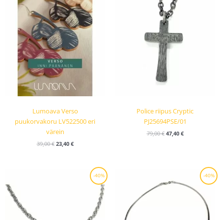
Lumoava Verso
Police riipus Cryptic
puukorvakoru LV522500 eri
PJ25694PSE/01
värein
79,00
€
47,40
€
39,00
€
23,40
€
Alkuperäinen
Nykyinen
Alkuperäinen
Nykyinen
-40%
-40%
hinta
hinta
hinta
hinta
oli:
on:
oli:
on:
59,00 €.
35,40 €.
220,00 €.
132,00 €.