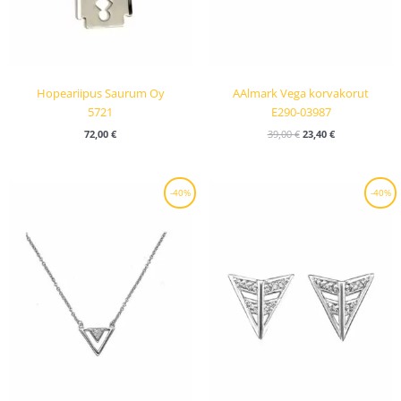
Hopeariipus Saurum Oy
AAlmark Vega korvakorut
5721
E290-03987
72,00
€
39,00
€
23,40
€
Alkuperäinen
Nykyinen
Alkuperäinen
Nykyinen
-40%
-40%
hinta
hinta
hinta
hinta
oli:
on:
oli:
on:
69,00 €.
41,40 €.
39,00 €.
23,40 €.