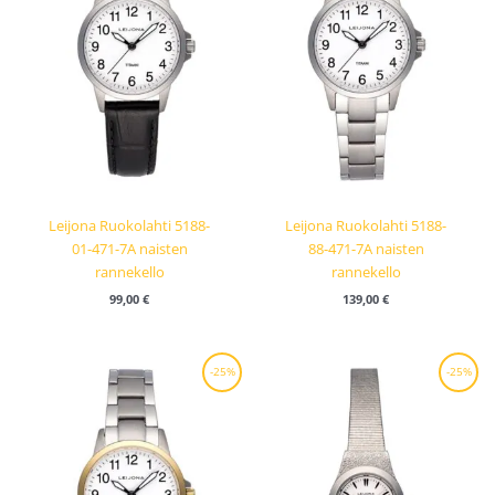
Leijona Ruokolahti 5188-
Leijona Ruokolahti 5188-
01-471-7A naisten
88-471-7A naisten
rannekello
rannekello
99,00
€
139,00
€
Alkuperäinen
Nykyinen
Alkuperäinen
Nykyinen
-25%
-25%
hinta
hinta
hinta
hinta
oli:
on:
oli:
on:
149,00 €.
111,75 €.
89,00 €.
66,75 €.