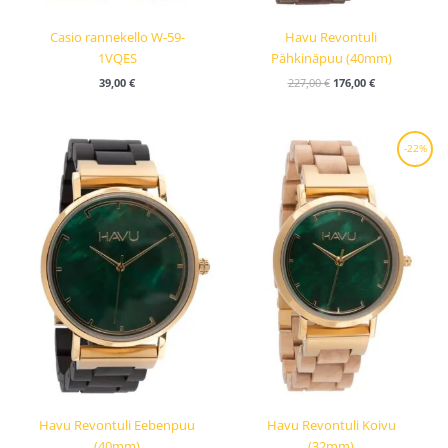
Casio rannekello W-59-
Havu Revontuli
1VQES
Pähkinäpuu (40mm)
39,00
€
227,00
€
176,00
€
Alkuperäinen
Nykyinen
-22%
hinta
hinta
oli:
on:
227,00 €.
176,00 €.
Havu Revontuli Eebenpuu
Havu Revontuli Koivu
(40mm)
(32mm)