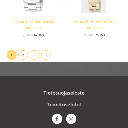
Leijona 5172-3961 naisten
Leijona 5170-3817 naisten
rannekello
rannekello
79,00
€
67,15
€
99,00
€
74,25
€
1
2
3
→
Tietosuojaseloste
Toimitusehdot
F
I
a
n
c
s