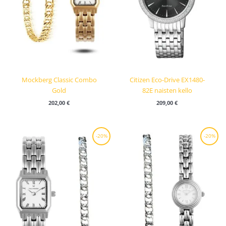
Mockberg Classic Combo
Citizen Eco-Drive EX1480-
Gold
82E naisten kello
202,00
€
209,00
€
Alkuperäinen
Nykyinen
Alkuperäinen
Nykyinen
-20%
-20%
hinta
hinta
hinta
hinta
oli:
on:
oli:
on:
202,00 €.
161,60 €.
202,00 €.
161,60 €.