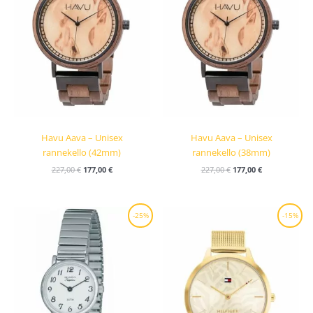
Havu Aava – Unisex
Havu Aava – Unisex
rannekello (42mm)
rannekello (38mm)
227,00
€
177,00
€
227,00
€
177,00
€
Alkuperäinen
Nykyinen
Alkuperäinen
Nykyinen
-25%
-15%
hinta
hinta
hinta
hinta
oli:
on:
oli:
on:
99,00 €.
74,25 €.
189,00 €.
160,60 €.