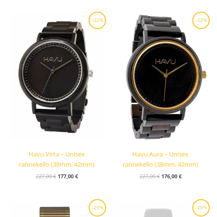
Alkuperäinen
Nykyinen
Alkuperäinen
Nykyinen
-22%
-22%
hinta
hinta
hinta
hinta
oli:
on:
oli:
on:
227,00 €.
177,00 €.
227,00 €.
176,00 €.
Havu Virta – Unisex
Havu Aura – Unisex
rannekello (38mm, 42mm)
rannekello (38mm, 42mm)
227,00
€
177,00
€
227,00
€
176,00
€
Alkuperäinen
Nykyinen
Alkuperäinen
Nykyinen
-25%
-20%
hinta
hinta
hinta
hinta