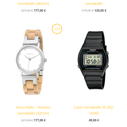
rannekello (40mm)
rannekello
227,00
€
177,00
€
179,00
€
129,00
€
Alkuperäinen
Nykyinen
-22%
hinta
hinta
oli:
on:
227,00 €.
177,00 €.
Havu Kielo – Naisten
Casio rannekello W-202-
rannekello (32mm)
1AVEF
227,00
€
177,00
€
49,00
€