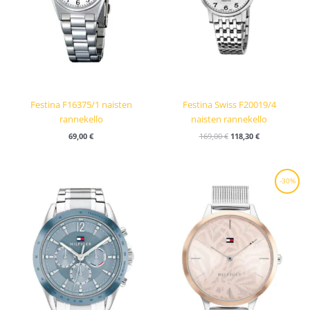
Festina F16375/1 naisten
Festina Swiss F20019/4
rannekello
naisten rannekello
69,00
€
169,00
€
118,30
€
Alkuperäinen
Nykyinen
-30%
hinta
hinta
oli:
on:
179,00 €.
125,30 €.