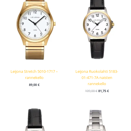
109,00 €.
81,75 €.
Leijona Stretch 5010-1717 –
Leijona Ruokolahti 5183-
rannekello
01-471-7A naisten
rannekello
89,00
€
109,00
€
81,75
€