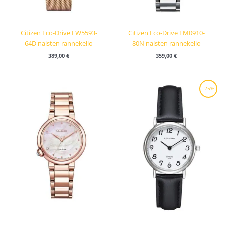
Citizen Eco-Drive EW5593-
Citizen Eco-Drive EM0910-
64D naisten rannekello
80N naisten rannekello
389,00
€
359,00
€
Alkuperäinen
Nykyinen
-25%
hinta
hinta
oli:
on:
89,00 €.
66,75 €.