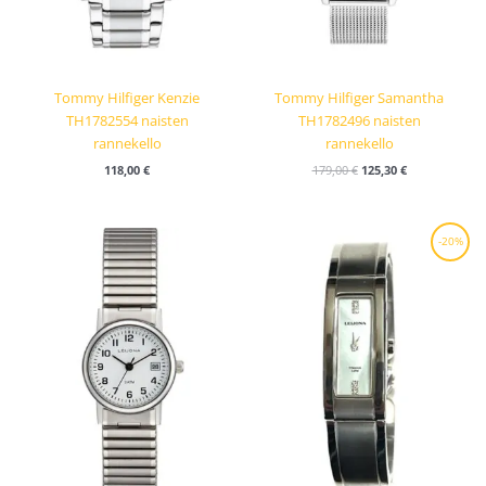
Tommy Hilfiger Kenzie
Tommy Hilfiger Samantha
TH1782554 naisten
TH1782496 naisten
rannekello
rannekello
118,00
€
179,00
€
125,30
€
Alkuperäinen
Nykyinen
-20%
hinta
hinta
oli:
on:
119,00 €.
95,20 €.