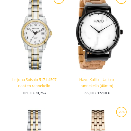
hinta
hinta
hinta
hinta
oli:
on:
oli:
on:
109,00 €.
81,75 €.
227,00 €.
177,00 €.
Leijona Soisalo 5171-4507
Havu Kallio – Unisex
naisten rannekello
rannekello (40mm)
109,00
€
81,75
€
227,00
€
177,00
€
Alkuperäinen
Nykyinen
-25%
hinta
hinta
oli:
on:
99,00 €.
74,25 €.