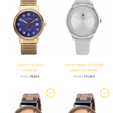
oli:
on:
oli:
on:
99,00 €.
74,25 €.
139,00 €.
111,20 €.
Leijona 5170-4019
Tommy Hilfiger TH1782542
rannekello
naisten rannekello
99,00
€
74,25
€
139,00
€
111,20
€
Alkuperäinen
Nykyinen
Alkuperäinen
Nykyinen
-22%
-22%
hinta
hinta
hinta
hinta
oli:
on:
oli:
on:
227,00 €.
177,00 €.
227,00 €.
177,00 €.