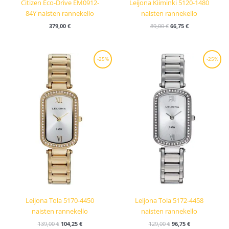
Citizen Eco-Drive EM0912-
Leijona Kiiminki 5120-1480
84Y naisten rannekello
naisten rannekello
379,00
€
89,00
€
66,75
€
Alkuperäinen
Nykyinen
Alkuperäinen
Nykyinen
-25%
-25%
hinta
hinta
hinta
hinta
oli:
on:
oli:
on:
139,00 €.
104,25 €.
129,00 €.
96,75 €.
Leijona Tola 5170-4450
Leijona Tola 5172-4458
naisten rannekello
naisten rannekello
139,00
€
104,25
€
129,00
€
96,75
€