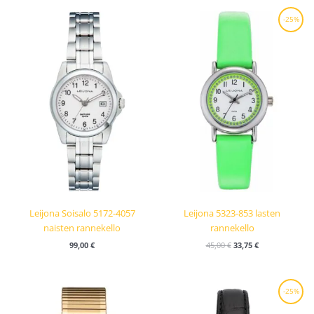
Alkuperäinen
Nykyinen
-25%
hinta
hinta
oli:
on:
45,00 €.
33,75 €.
Leijona Soisalo 5172-4057
Leijona 5323-853 lasten
naisten rannekello
rannekello
99,00
€
45,00
€
33,75
€
Alkuperäinen
Nykyinen
-25%
hinta
hinta
oli:
on: