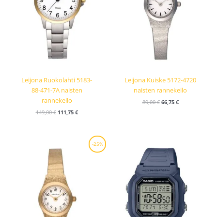
Leijona Ruokolahti 5183-
Leijona Kuiske 5172-4720
88-471-7A naisten
naisten rannekello
rannekello
89,00
€
66,75
€
149,00
€
111,75
€
Alkuperäinen
Nykyinen
-25%
hinta
hinta
oli:
on:
99,00 €.
74,25 €.