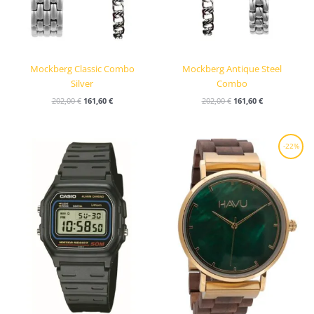
Mockberg Classic Combo
Mockberg Antique Steel
Silver
Combo
202,00
€
161,60
€
202,00
€
161,60
€
Alkuperäinen
Nykyinen
-22%
hinta
hinta
oli:
on:
227,00 €.
176,00 €.