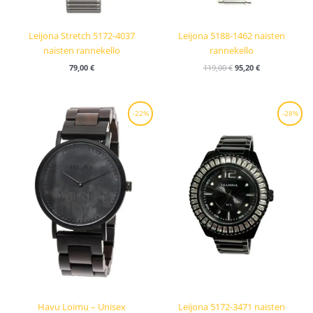
Leijona Stretch 5172-4037
Leijona 5188-1462 naisten
naisten rannekello
rannekello
79,00
€
119,00
€
95,20
€
Alkuperäinen
Nykyinen
Alkuperäinen
Nykyinen
-22%
-28%
hinta
hinta
hinta
hinta
oli:
on:
oli:
on:
227,00 €.
177,00 €.
179,00 €.
129,00 €.
Havu Loimu – Unisex
Leijona 5172-3471 naisten