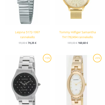
Leijona 5172-1997
Tommy Hilfiger Samantha
rannekello
TH1782494 rannekello
99,00
€
74,25
€
189,00
€
160,60
€
Alkuperäinen
Nykyinen
Alkuperäinen
Nykyinen
-15%
-25%
hinta
hinta
hinta
hinta
oli:
on:
oli:
on:
79,00 €.
67,15 €.
99,00 €.
74,25 €.