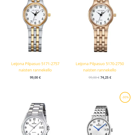
Leijona Pilpasuo 5171-2757
Leijona Pilpasuo 5170-2750
naisten rannekello
naisten rannekello
99,00
€
99,00
€
74,25
€
Alkuperäinen
Nykyinen
-30%
hinta
hinta
oli:
on:
169,00 €.
118,30 €.