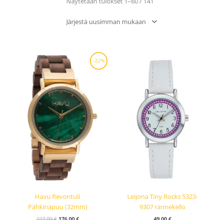
Sorted
Näytetään tulokset 1–60 / 141
by
latest
Alkuperäinen
Nykyinen
-22%
hinta
hinta
oli:
on:
227,00 €.
176,00 €.
Havu Revontuli
Leijona Tiny Rocks 5323-
Pähkinäpuu (32mm)
9307 rannekello
227,00
€
176,00
€
49,00
€