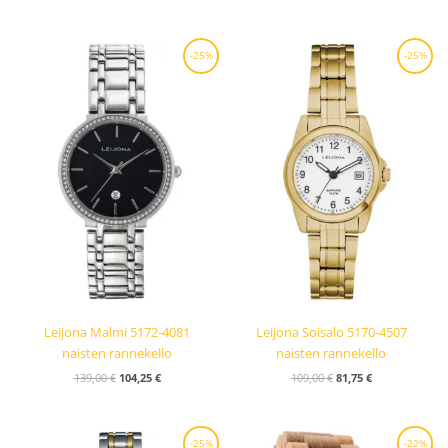
Alkuperäinen
Nykyinen
Alkuperäinen
Nykyinen
-25%
-25%
hinta
hinta
hinta
hinta
oli:
on:
oli:
on:
139,00 €.
104,25 €.
109,00 €.
81,75 €.
Leijona Malmi 5172-4081
Leijona Soisalo 5170-4507
naisten rannekello
naisten rannekello
139,00
€
104,25
€
109,00
€
81,75
€
Alkuperäinen
Nykyinen
Alkuperäinen
Nykyinen
-25%
-22%