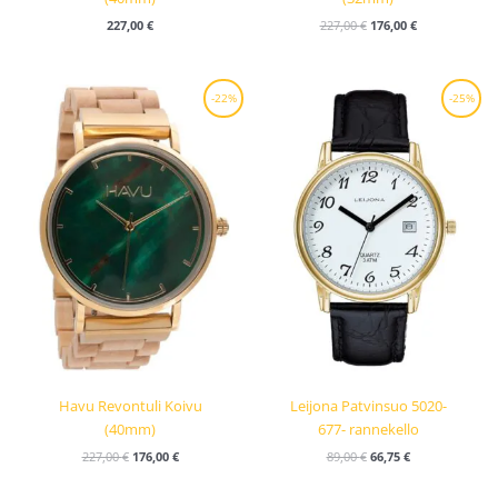
227,00
€
227,00
€
176,00
€
Alkuperäinen
Nykyinen
Alkuperäinen
Nykyinen
-22%
-25%
hinta
hinta
hinta
hinta
oli:
on:
oli:
on:
227,00 €.
176,00 €.
89,00 €.
66,75 €.
Havu Revontuli Koivu
Leijona Patvinsuo 5020-
(40mm)
677- rannekello
227,00
€
176,00
€
89,00
€
66,75
€