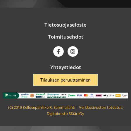
Tietosuojaseloste
Toimitusehdot
F
I
a
n
c
s
e
t
Yhteystiedot
b
a
o
g
o
r
Tilauksen peruuttaminen
k
a
m
(C) 2019 Kellosepänliike R. Sammallahti | Verkkosivuston toteutus:
Digitoimisto Sfääri Oy