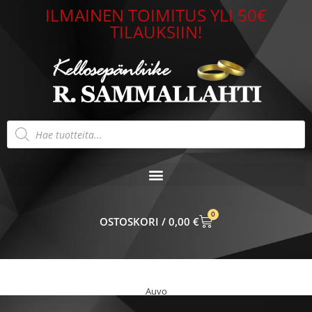
Siirry
ILMAINEN TOIMITUS YLI 50€
sisältöön
TILAUKSIIN!
Products
search
0
CART
0,00
€
Auvo