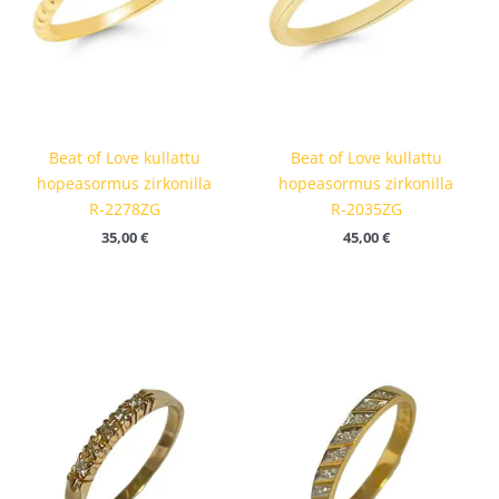
Beat of Love kullattu
Beat of Love kullattu
hopeasormus zirkonilla
hopeasormus zirkonilla
R-2278ZG
R-2035ZG
35,00
€
45,00
€
okka: