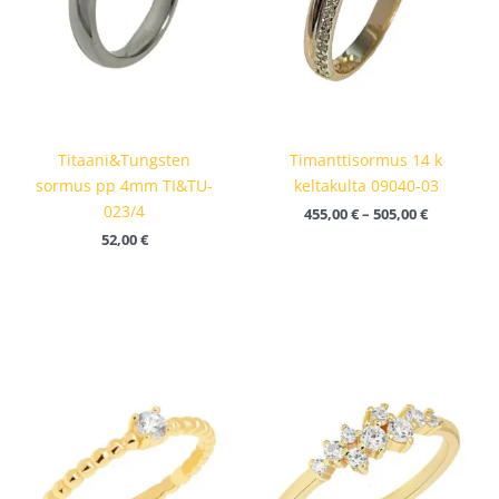
Titaani&Tungsten
Timanttisormus 14 k
sormus pp 4mm TI&TU-
keltakulta 09040-03
023/4
455,00
€
–
505,00
€
52,00
€
okka: