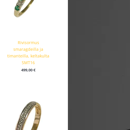
Rivisormus
smaragdeilla ja
timanteilla, keltakulta
SMT16
499,00
€
ka:
Hintaluokka:
455,00 €
-
505,00 €