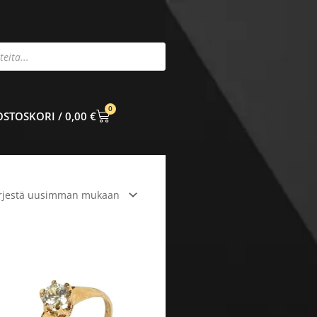
0
CART
0,00
€