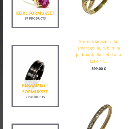
KORUSORMUKSET
97 PRODUCTS
Sormus sinisafiirilla,
smaragdilla, rubiinilla
ja timanteilla keltakulta
koko 17,5
599,00
€
KERAAMISET
Hintalu
395,00 €
SORMUKSET
-
2 PRODUCTS
445,00 €