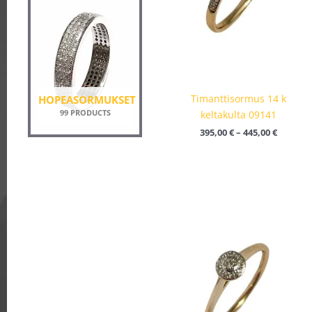
Timanttisormus 14 k
HOPEASORMUKSET
99 PRODUCTS
keltakulta 09141
395,00
€
–
445,00
€
Hintalu
595,00 €
-
645,00 €