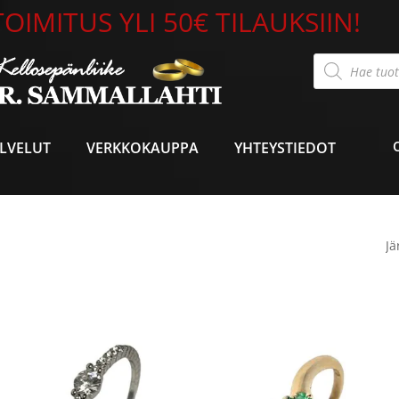
OIMITUS YLI 50€ TILAUKSIIN!
Products
search
LVELUT
VERKKOKAUPPA
YHTEYSTIEDOT
Sorted
by
atest