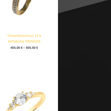
Timanttisormus 14 k
keltakulta 09059/03
455,00
€
–
505,00
€