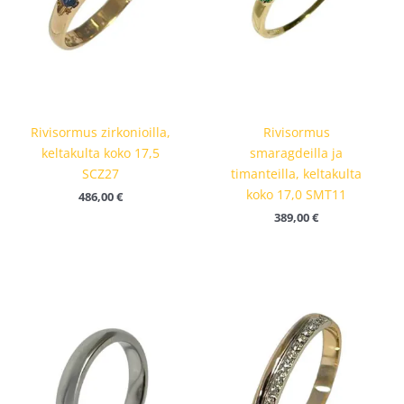
Rivisormus zirkonioilla,
Rivisormus
keltakulta koko 17,5
smaragdeilla ja
SCZ27
timanteilla, keltakulta
koko 17,0 SMT11
486,00
€
389,00
€
Hintaluok
455,00 €
-
505,00 €