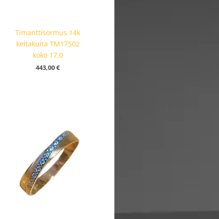
Timanttisormus 14k
keltakulta TM17502
koko 17,0
443,00
€
Hintaluokka:
460,00 €
-
510,00 €