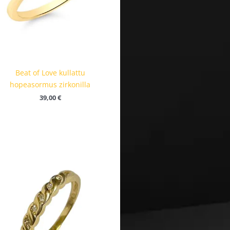
Beat of Love kullattu
hopeasormus zirkonilla
39,00
€