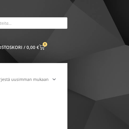
0
CART
0,00
€