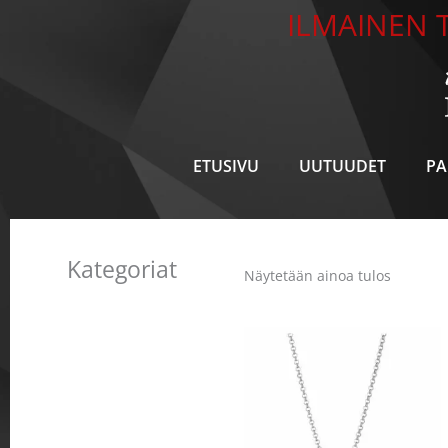
Siirry
ILMAINEN T
sisältöön
ETUSIVU
UUTUUDET
PA
Kategoriat
Näytetään ainoa tulos