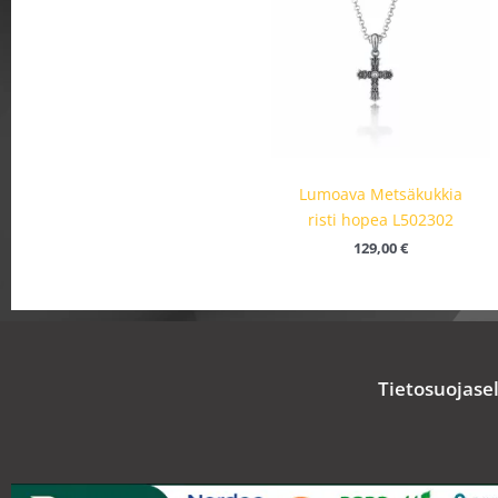
Lumoava Metsäkukkia
risti hopea L502302
129,00
€
Tietosuojase