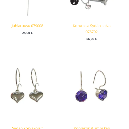
Juhlaruusu 079008
Korurasia Sydän soiva
078702
25,00
€
56,00
€
Sydän korvakorut
Korvakorut 7mm kivi