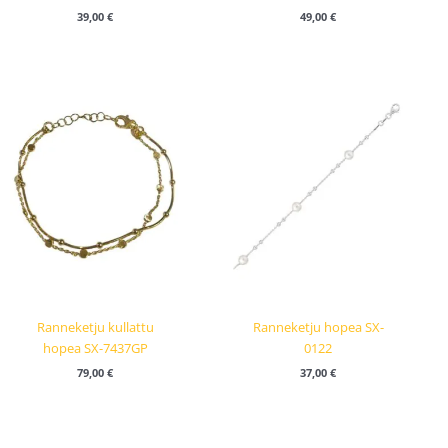
39,00
€
49,00
€
Ranneketju kullattu
Ranneketju hopea SX-
hopea SX-7437GP
0122
79,00
€
37,00
€