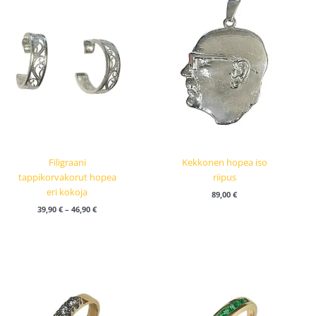
-
46,90 €
Filigraani
Kekkonen hopea iso
tappikorvakorut hopea
riipus
eri kokoja
89,00
€
39,90
€
–
46,90
€