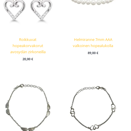
Roikkuvat
Helmiranne 7mm AAA
hopeakorvakorut
valkoinen hopealukolla
avosydän zirkoneilla
89,00
€
20,00
€