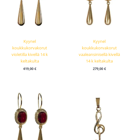
Kyynel
Kyynel
koukkukorvakorut
koukkukorvakorut
violetilla kivellä 14 k
vaaleansinisellä kivellä
keltakulta
14 k keltakulta
419,00
€
279,00
€