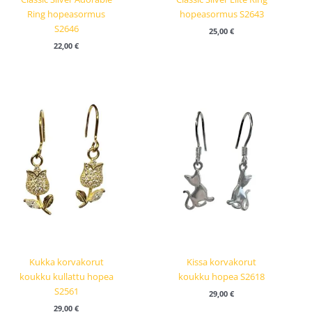
Ring hopeasormus
hopeasormus S2643
S2646
25,00
€
22,00
€
Kukka korvakorut
Kissa korvakorut
koukku kullattu hopea
koukku hopea S2618
S2561
29,00
€
29,00
€