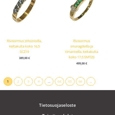
Rivisormus zirkonioilla,
Rivisormus
keltakulta koko 16,5
smaragdeilla ja
SCZ19
timanteilla, keltakulta
koko 17,5 SMT20
389,00
€
499,00
€
1
2
3
4
…
64
65
66
→
Tietosuojaseloste