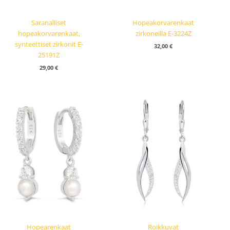
Saranalliset
Hopeakorvarenkaat
hopeakorvarenkaat,
zirkoneilla E-3224Z
synteettiset zirkonit E-
32,00
€
25191Z
29,00
€
Hopearenkaat
Roikkuvat