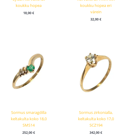
koukku hopea
koukku hopea eri
värein
18,00
€
32,00
€
Sormus smaragdilla
Sormus zirkonialla,
keltakulta koko 18,0
keltakulta koko 17,0
SMS14
SCZ194
252,00
€
342,00
€