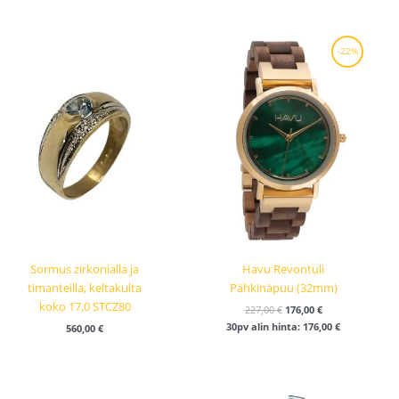
Alkuperäinen
Nykyinen
-22%
hinta
hinta
oli:
on:
227,00 €.
176,00 €.
Sormus zirkonialla ja
Havu Revontuli
timanteilla, keltakulta
Pähkinäpuu (32mm)
koko 17,0 STCZ80
227,00
€
176,00
€
30pv alin hinta:
176,00
€
560,00
€
Hintaluokka:
39,90 €