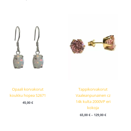
Hintaluokka:
65,00 €
-
129,00 €
Opaali korvakorut
Tappikorvakorut
koukku hopea S2671
Vaaleanpunainen cz
14k kulta 2000VP eri
45,00
€
kokoja
65,00
€
–
129,00
€