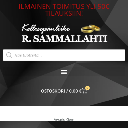
Siirry
ILMAINEN TOIMITUS YLI 50€
sisältöön
TILAUKSIIN!
Products
search
0
CART
0,00
€
Awario Gem