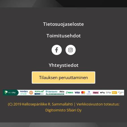
Tietosuojaseloste
Toimitusehdot
F
I
a
n
c
s
e
t
Yhteystiedot
b
a
o
g
o
r
Tilauksen peruuttaminen
k
a
m
(C) 2019 Kellosepänliike R. Sammallahti | Verkkosivuston toteutus:
Digitoimisto Sfääri Oy