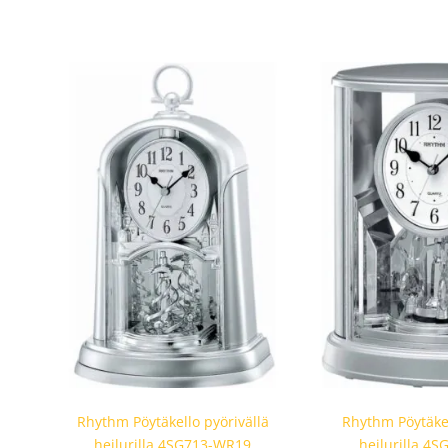
Rhythm Pöytäkello pyörivällä
Rhythm Pöytäkel
heilurilla 4SG713-WR19
heilurilla 4