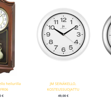
lo heilurilla
JM SEINÄKELLO,
-FR06
KOSTEUSSUOJATTU
0
€
49,00
€