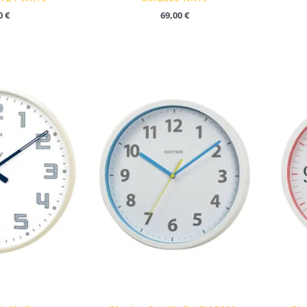
0
€
69,00
€