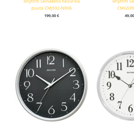
Rhythm Seinäkello heilurilla
Rhythm Se
puuta CMJ592-NR06
CMG599
199,00
€
49,0