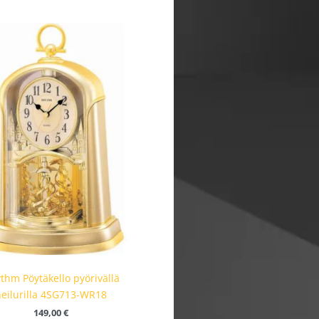
thm Pöytäkello pyörivällä
heilurilla 4SG713-WR18
149,00
€