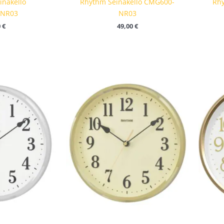
inäkello
Rhythm Seinäkello CMG600-
Rhy
NR03
NR03
0
€
49,00
€