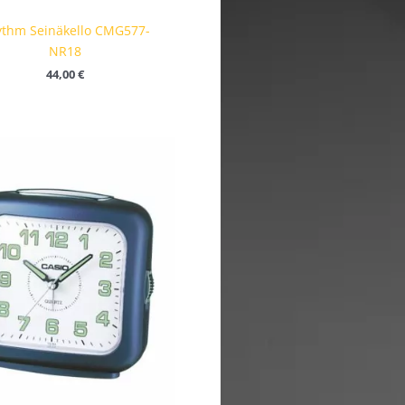
thm Seinäkello CMG577-
NR18
44,00
€