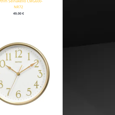
thm Seinäkello CMG600-
NR72
49,00
€