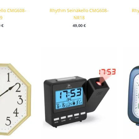
ello CMG608-
Rhythm Seinäkello CMG608-
Rhy
9
NR18
0
€
49,00
€