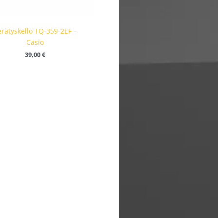
rätyskello TQ-359-2EF –
Casio
39,00
€