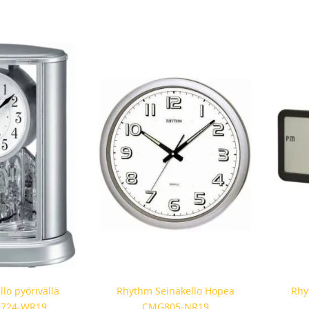
lo pyörivällä
Rhythm Seinäkello Hopea
Rhy
SG724-WR19
CMG805-NR19