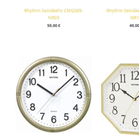
Rhythm Seinäkello CMG589-
Rhythm Seinäk
NR03
NR1
59,00
€
49,0