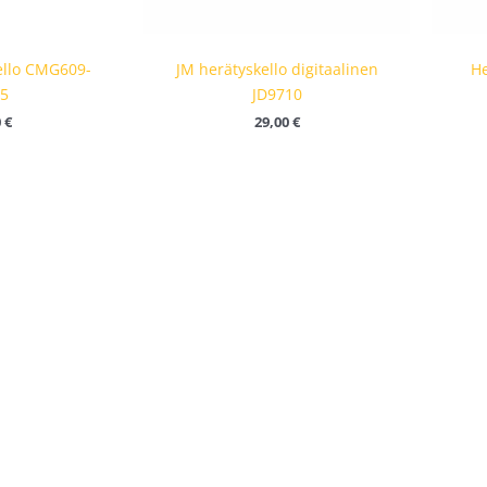
ello CMG609-
JM herätyskello digitaalinen
He
5
JD9710
0
€
29,00
€