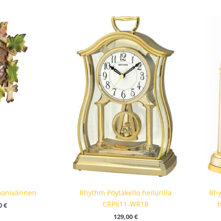
monivärinen
Rhythm Pöytäkello heilurilla
Rhy
CRP611-WR18
0
€
129,00
€