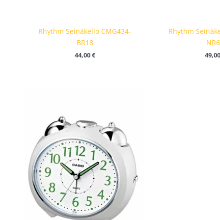
Rhythm Seinäkello CMG434-
Rhythm Seinäk
BR18
NR6
44,00
€
49,0