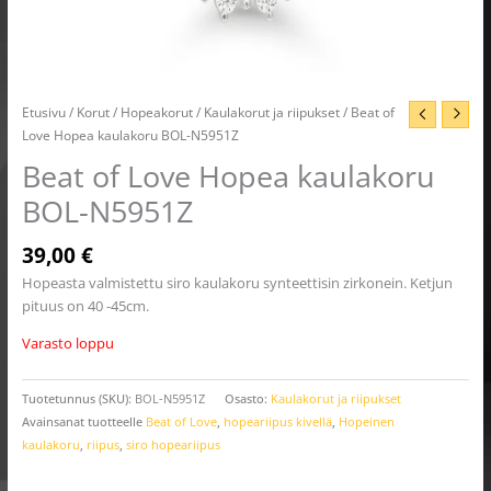
Etusivu
/
Korut
/
Hopeakorut
/
Kaulakorut ja riipukset
/ Beat of
Love Hopea kaulakoru BOL-N5951Z
Beat of Love Hopea kaulakoru
BOL-N5951Z
39,00
€
Hopeasta valmistettu siro kaulakoru synteettisin zirkonein. Ketjun
pituus on 40 -45cm.
Varasto loppu
Tuotetunnus (SKU):
BOL-N5951Z
Osasto:
Kaulakorut ja riipukset
Avainsanat tuotteelle
Beat of Love
,
hopeariipus kivellä
,
Hopeinen
kaulakoru
,
riipus
,
siro hopeariipus