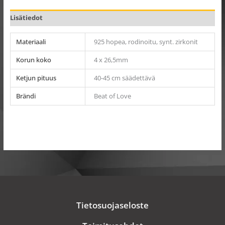
Lisätiedot
Materiaali
925 hopea, rodinoitu, synt. zirkonit
Korun koko
4 x 26,5mm
Ketjun pituus
40-45 cm säädettävä
Brändi
Beat of Love
Tietosuojaseloste