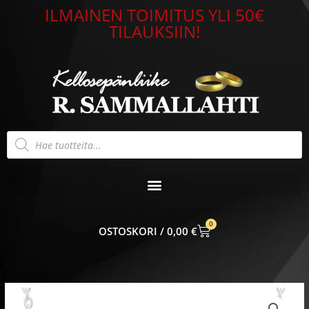
Siirry
ILMAINEN TOIMITUS YLI 50€
sisältöön
TILAUKSIIN!
Products
search
0
CART
0,00
€