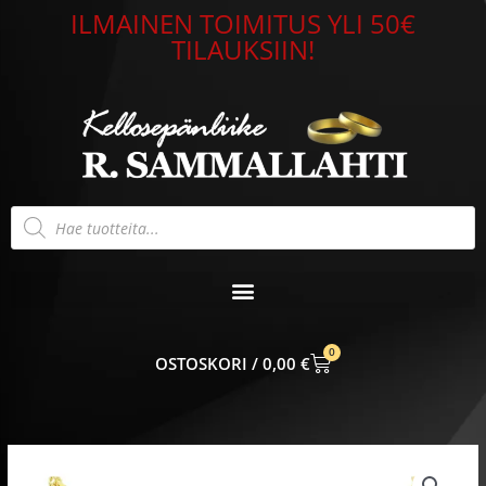
Siirry
ILMAINEN TOIMITUS YLI 50€
sisältöön
TILAUKSIIN!
Products
search
0
CART
0,00
€
Beat
of