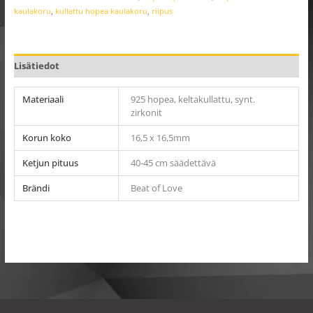
kaulakoru
,
kullattu hopea kaulakoru
,
riipus
Lisätiedot
Materiaali
925 hopea, keltakullattu, synt.
zirkonit
Korun koko
16,5 x 16,5mm
Ketjun pituus
40-45 cm säädettävä
Brändi
Beat of Love