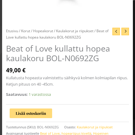
Etusivu
/
Korut
/
Hopeakorut
/
Kaulakorut ja riipukset
/ Beat of
Love kullattu hopea kaulakoru BOL-N0692ZG
Beat of Love kullattu hopea
kaulakoru BOL-N0692ZG
49,00
€
Kullatusta hopeasta valmistettu säihkyvä kolmen kolmiapilan riipus.
Ketjun pituus on 40 -45cm.
Saatavuus:
1 varastossa
Lisää ostoskoriin
Tuotetunnus (SKU):
BOL-N0692ZG
Osasto:
Kaulakorut ja riipukset
Avainsanat tuotteelle
Beat of Love
,
hopeariipus kivellä
,
Hopeinen