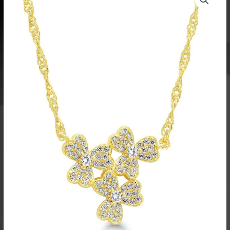
Love
kullattu
hopea
kaulakoru
BOL-
N0692ZG
määrä