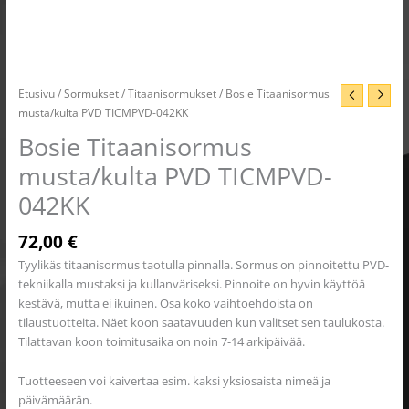
Etusivu
/
Sormukset
/
Titaanisormukset
/ Bosie Titaanisormus
musta/kulta PVD TICMPVD-042KK
Bosie Titaanisormus
musta/kulta PVD TICMPVD-
042KK
72,00
€
Tyylikäs titaanisormus taotulla pinnalla. Sormus on pinnoitettu PVD-
tekniikalla mustaksi ja kullanväriseksi. Pinnoite on hyvin käyttöä
kestävä, mutta ei ikuinen. Osa koko vaihtoehdoista on
tilaustuotteita. Näet koon saatavuuden kun valitset sen taulukosta.
Tilattavan koon toimitusaika on noin 7-14 arkipäivää.
Tuotteeseen voi kaivertaa esim. kaksi yksiosaista nimeä ja
päivämäärän.