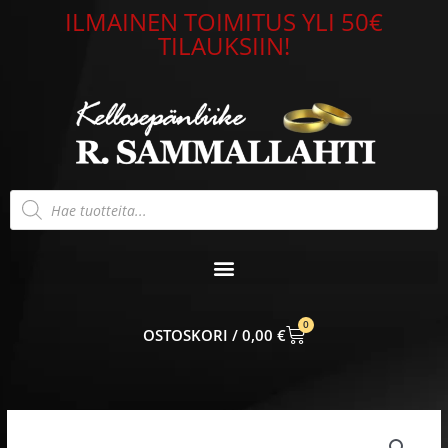
Siirry
ILMAINEN TOIMITUS YLI 50€
sisältöön
TILAUKSIIN!
Products
search
0
CART
0,00
€
Bosie
Titaanisormus