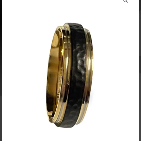
musta/kulta
PVD
TICMPVD-
042KK
määrä