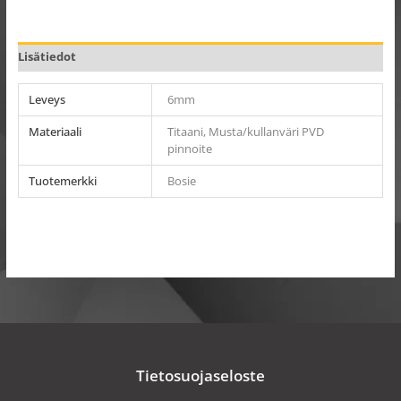
Lisätiedot
Leveys
6mm
Materiaali
Titaani, Musta/kullanväri PVD
pinnoite
Tuotemerkki
Bosie
Tietosuojaseloste