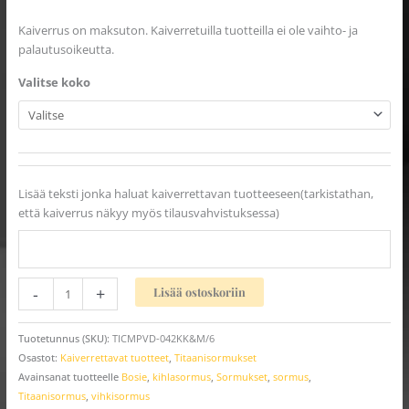
Kaiverrus on maksuton. Kaiverretuilla tuotteilla ei ole vaihto- ja
palautusoikeutta.
Valitse koko
Lisää teksti jonka haluat kaiverrettavan tuotteeseen(tarkistathan,
että kaiverrus näkyy myös tilausvahvistuksessa)
-
+
Lisää ostoskoriin
Tuotetunnus (SKU):
TICMPVD-042KK&M/6
Osastot:
Kaiverrettavat tuotteet
,
Titaanisormukset
Avainsanat tuotteelle
Bosie
,
kihlasormus
,
Sormukset
,
sormus
,
Titaanisormus
,
vihkisormus