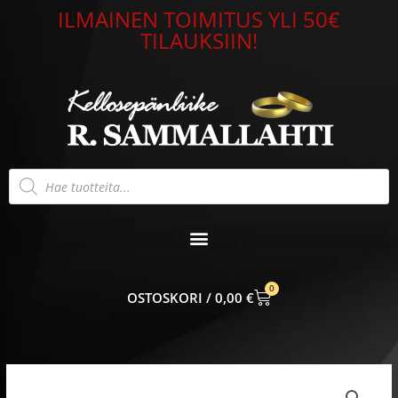
Siirry
ILMAINEN TOIMITUS YLI 50€
sisältöön
TILAUKSIIN!
Products
search
0
CART
0,00
€