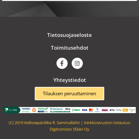
Tietosuojaseloste
Toimitusehdot
F
I
a
n
c
s
e
t
Yhteystiedot
b
a
o
g
o
r
Tilauksen peruuttaminen
k
a
m
(C) 2019 Kellosepänliike R. Sammallahti | Verkkosivuston toteutus:
Digitoimisto Sfääri Oy