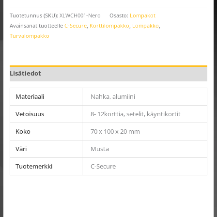
Tuotetunnus (SKU):
XLWCH001-Nero
Osasto:
Lompakot
Avainsanat tuotteelle
C-Secure
,
Korttilompakko
,
Lompakko
,
Turvalompakko
Lisätiedot
Materiaali
Nahka, alumiini
Vetoisuus
8- 12korttia, setelit, käyntikortit
Koko
70 x 100 x 20 mm
Väri
Musta
Tuotemerkki
C-Secure