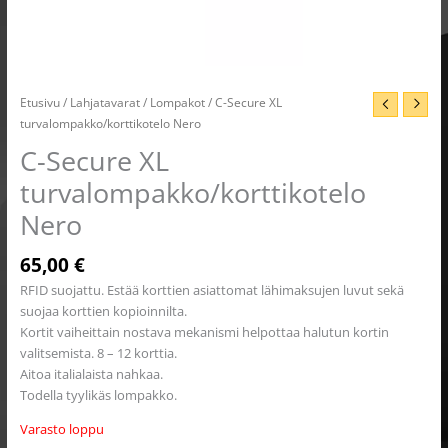
Etusivu
/
Lahjatavarat
/
Lompakot
/ C-Secure XL
turvalompakko/korttikotelo Nero
C-Secure XL
turvalompakko/korttikotelo
Nero
65,00
€
RFID suojattu. Estää korttien asiattomat lähimaksujen luvut sekä
suojaa korttien kopioinnilta.
Kortit vaiheittain nostava mekanismi helpottaa halutun kortin
valitsemista. 8 – 12 korttia.
Aitoa italialaista nahkaa.
Todella tyylikäs lompakko.
Varasto loppu