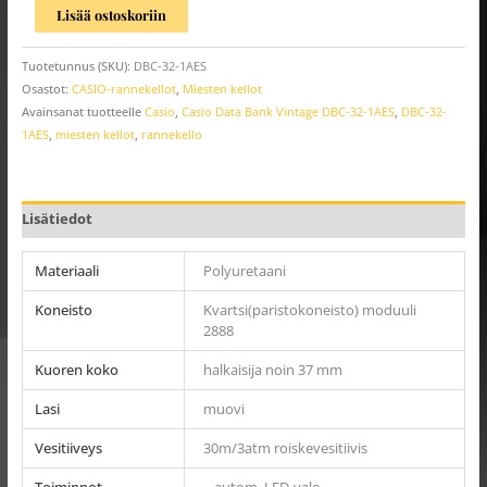
Lisää ostoskoriin
Tuotetunnus (SKU):
DBC-32-1AES
Osastot:
CASIO-rannekellot
,
Miesten kellot
Avainsanat tuotteelle
Casio
,
Casio Data Bank Vintage DBC-32-1AES
,
DBC-32-
1AES
,
miesten kellot
,
rannekello
Lisätiedot
Materiaali
Polyuretaani
Koneisto
Kvartsi(paristokoneisto) moduuli
2888
Kuoren koko
halkaisija noin 37 mm
Lasi
muovi
Vesitiiveys
30m/3atm roiskevesitiivis