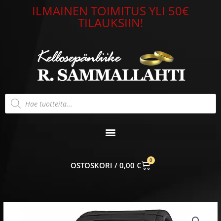
Siirry
ILMAINEN TOIMITUS YLI 50€
sisältöön
TILAUKSIIN!
Products
search
0
CART
0,00
€
Casio
Data