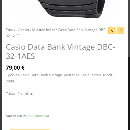
Etusivu
/
Kellot
/
Miesten kellot
/ Casio Data Bank Vintage DBC-
32-1AES
Casio Data Bank Vintage DBC-
32-1AES
79,00
€
Tyylikäs Casio Data Bank Vintage. Kestävää Casio laatua. Moduli
2888.
Takuu 2 vuotta.
Saatavuus:
1 varastossa