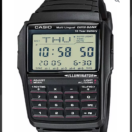
Bank
Vintage
DBC-
32-
1AES
määrä