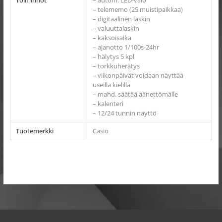
Toiminnot
– autom. LED-valo
– telememo (25 muistipaikkaa)
– digitaalinen laskin
– valuuttalaskin
– kaksoisaika
– ajanotto 1/100s-24hr
– hälytys 5 kpl
– torkkuherätys
– viikonpäivät voidaan näyttää
useilla kielillä
– mahd. säätää äänettömälle
– kalenteri
– 12/24 tunnin näyttö
Tuotemerkki
Casio