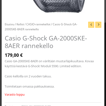
Etusivu
/
Kellot
/
CASIO-rannekellot
/ Casio G-Shock GA-
2000SKE-8AER rannekello
Casio G-Shock GA-2000SKE-
8AER rannekello
179,00
€
Casio GA-2000SKE-8AER on väriltään musta/läpikuultava. Kovaa
käyttöä kestävä G-Shock! Moduli 5590. Limited edition.
Casio kelloilla on 2 vuoden takuu.
Toimitetaan omassa pakkauksessa.
Varasto loppu