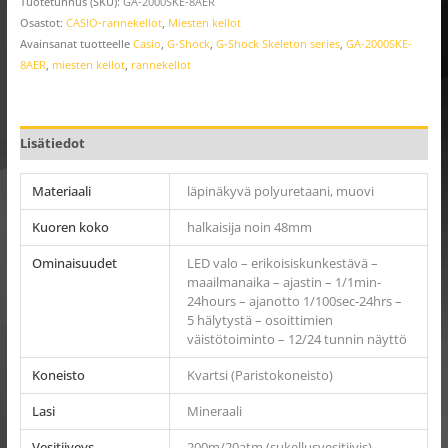
Tuotetunnus (SKU):
GA-2000SKE-8AER
Osastot:
CASIO-rannekellot
,
Miesten kellot
Avainsanat tuotteelle
Casio
,
G-Shock
,
G-Shock Skeleton series
,
GA-2000SKE-
8AER
,
miesten kellot
,
rannekellot
Lisätiedot
Materiaali
läpinäkyvä polyuretaani, muovi
Kuoren koko
halkaisija noin 48mm
Ominaisuudet
LED valo – erikoisiskunkestävä –
maailmanaika – ajastin – 1/1min-
24hours – ajanotto 1/100sec-24hrs –
5 hälytystä – osoittimien
väistötoiminto – 12/24 tunnin näyttö
Koneisto
Kvartsi (Paristokoneisto)
Lasi
Mineraali
Vesitiiveys
200m/20atm (sukellusvesitiivis)