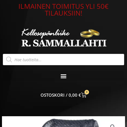
Siirry
ILMAINEN TOIMITUS YLI 50€
sisältöön
TILAUKSIIN!
Products
search
0
CART
0,00
€