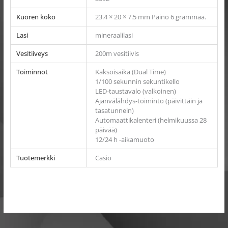
Kuoren koko
23.4 × 20 × 7.5 mm Paino 6 grammaa.
Lasi
mineraalilasi
Vesitiiveys
200m vesitiivis
Toiminnot
Kaksoisaika (Dual Time)
1/100 sekunnin sekuntikello
LED-taustavalo (valkoinen)
Ajanvälähdys-toiminto (päivittäin ja
tasatunnein)
Automaattikalenteri (helmikuussa 28
päivää)
12/24 h -aikamuoto
Tuotemerkki
Casio