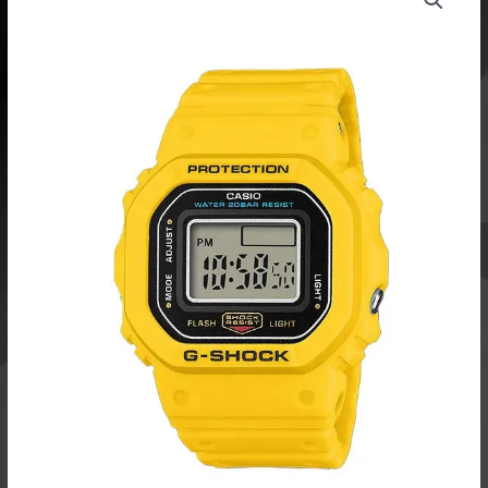
oli:
on:
Shock
119,00 €.
95,20 €.
Nano
Sormuskello
DWN-
5600-
9ER
Limited
Edition
määrä