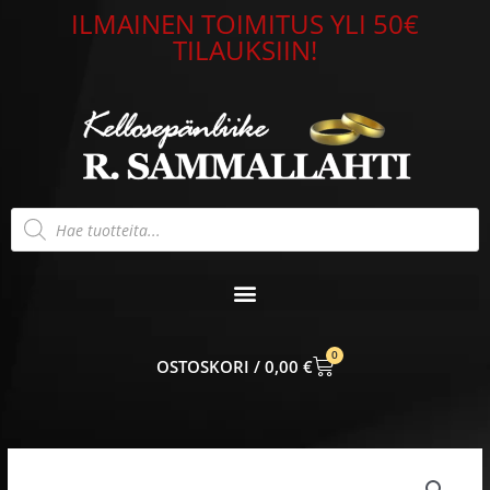
Siirry
ILMAINEN TOIMITUS YLI 50€
sisältöön
TILAUKSIIN!
Products
search
0
CART
0,00
€
Alkuperäinen
Nykyinen
Casio
hinta
hinta
G-