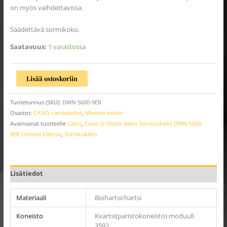
on myös vaihdettavissa.
Säädettävä sormikoko.
Saatavuus:
1 varastossa
Lisää ostoskoriin
Tuotetunnus (SKU):
DWN-5600-9ER
Osastot:
CASIO-rannekellot
,
Miesten kellot
Avainsanat tuotteelle
Casio
,
Casio G-Shock Nano Sormuskello DWN-5600-
9ER Limited Edition
,
Sormuskello
Lisätiedot
Materiaali
Biohartsi/hartsi
Koneisto
Kvartsi(paristokoneisto) moduuli
3592