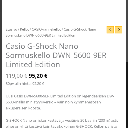
Etusivu
/
Kellot
/
CASIO-rannekellot
/ Casio G-Shock Nano
Sormuskello DWN-5600-9ER Limited Edition
Casio G-Shock Nano
Sormuskello DWN-5600-9ER
Limited Edition
119,00
€
95,20
€
30pv alin hinta:
95,20
€
Uusi Casio DWN-5600-9ER Limited Edition on legendaarisen DW-
5600-mallin miniatyyriversio – vain noin kymmenesosan
alkuperäisen koosta.
G-SHOCK Nano on iskunkestävä ja vesitiivis 20 baariin (200 m) asti,
eli se on yhtä kestävä kuin täysikokoinen G-SHOCK. Kellon paristo