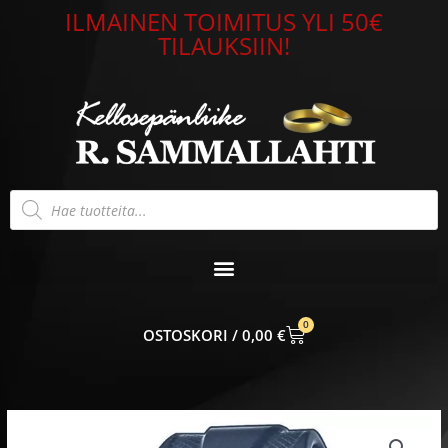
Siirry
ILMAINEN TOIMITUS YLI 50€
sisältöön
TILAUKSIIN!
Products
search
0
CART
0,00
€