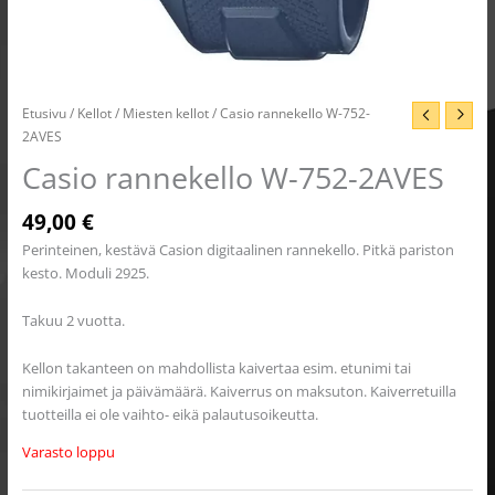
Etusivu
/
Kellot
/
Miesten kellot
/ Casio rannekello W-752-
2AVES
Casio rannekello W-752-2AVES
49,00
€
Perinteinen, kestävä Casion digitaalinen rannekello. Pitkä pariston
kesto. Moduli 2925.
Takuu 2 vuotta.
Kellon takanteen on mahdollista kaivertaa esim. etunimi tai
nimikirjaimet ja päivämäärä. Kaiverrus on maksuton. Kaiverretuilla
tuotteilla ei ole vaihto- eikä palautusoikeutta.
Varasto loppu