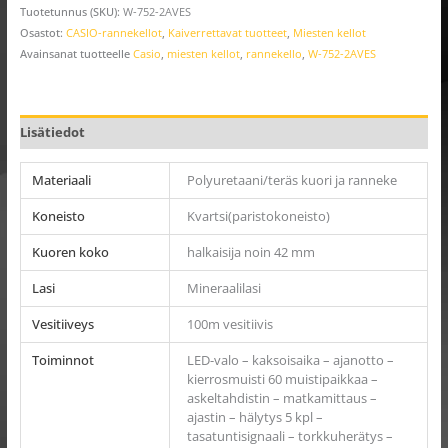
Tuotetunnus (SKU):
W-752-2AVES
Osastot:
CASIO-rannekellot
,
Kaiverrettavat tuotteet
,
Miesten kellot
Avainsanat tuotteelle
Casio
,
miesten kellot
,
rannekello
,
W-752-2AVES
Lisätiedot
Materiaali
Polyuretaani/teräs kuori ja ranneke
Koneisto
Kvartsi(paristokoneisto)
Kuoren koko
halkaisija noin 42 mm
Lasi
Mineraalilasi
Vesitiiveys
100m vesitiivis
Toiminnot
LED-valo – kaksoisaika – ajanotto –
kierrosmuisti 60 muistipaikkaa –
askeltahdistin – matkamittaus –
ajastin – hälytys 5 kpl –
tasatuntisignaali – torkkuherätys –