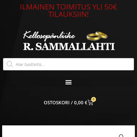
Siirry
ILMAINEN TOIMITUS YLI 50€
sisältöön
TILAUKSIIN!
Products
search
0
CART
0,00
€
Citizen
Eco-