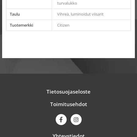
turvalukko
Taulu
Vihreä, luminoidut viisarit
Tuotemerkki
Citizen
Tietosuojaseloste
Toimitusehdot
F
I
a
n
c
s
e
t
Yhteystiedot