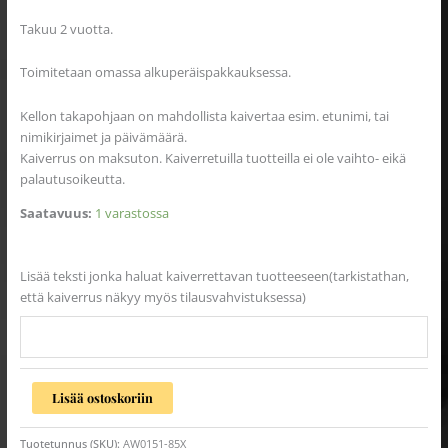
Takuu 2 vuotta.
Toimitetaan omassa alkuperäispakkauksessa.
Kellon takapohjaan on mahdollista kaivertaa esim. etunimi, tai
nimikirjaimet ja päivämäärä.
Kaiverrus on maksuton. Kaiverretuilla tuotteilla ei ole vaihto- eikä
palautusoikeutta.
Saatavuus:
1 varastossa
Lisää teksti jonka haluat kaiverrettavan tuotteeseen(tarkistathan,
että kaiverrus näkyy myös tilausvahvistuksessa)
Lisää ostoskoriin
Tuotetunnus (SKU):
AW0151-85X