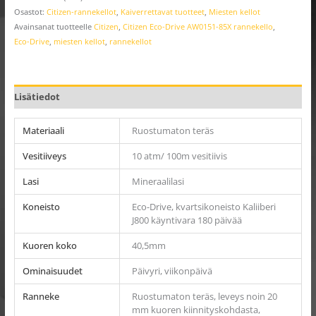
Osastot:
Citizen-rannekellot
,
Kaiverrettavat tuotteet
,
Miesten kellot
Avainsanat tuotteelle
Citizen
,
Citizen Eco-Drive AW0151-85X rannekello
,
Eco-Drive
,
miesten kellot
,
rannekellot
Lisätiedot
Materiaali
Ruostumaton teräs
Vesitiiveys
10 atm/ 100m vesitiivis
Lasi
Mineraalilasi
Koneisto
Eco-Drive, kvartsikoneisto Kaliiberi
J800 käyntivara 180 päivää
Kuoren koko
40,5mm
Ominaisuudet
Päivyri, viikonpäivä
Ranneke
Ruostumaton teräs, leveys noin 20
mm kuoren kiinnityskohdasta,