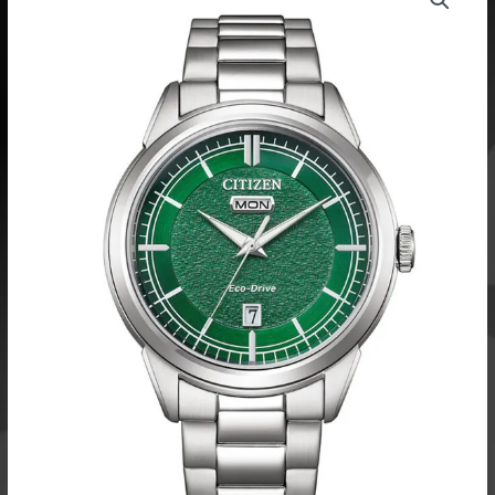
Drive
AW0151-
85X
rannekello
määrä