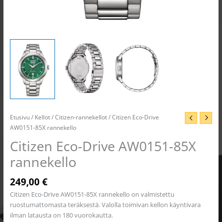
Etusivu
/
Kellot
/
Citizen-rannekellot
/ Citizen Eco-Drive
AW0151-85X rannekello
Citizen Eco-Drive AW0151-85X
rannekello
249,00
€
Citizen Eco-Drive AW0151-85X rannekello on valmistettu
ruostumattomasta teräksestä. Valolla toimivan kellon käyntivara
ilman latausta on 180 vuorokautta.