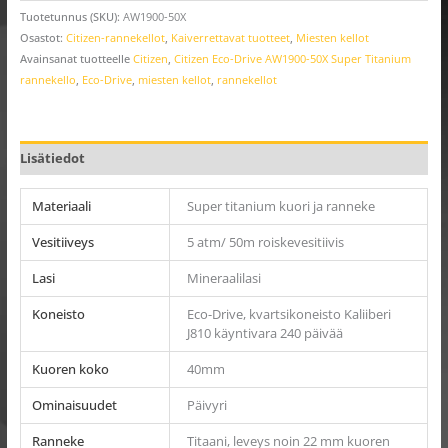
Tuotetunnus (SKU):
AW1900-50X
Osastot:
Citizen-rannekellot
,
Kaiverrettavat tuotteet
,
Miesten kellot
Avainsanat tuotteelle
Citizen
,
Citizen Eco-Drive AW1900-50X Super Titanium
rannekello
,
Eco-Drive
,
miesten kellot
,
rannekellot
Lisätiedot
Materiaali
Super titanium kuori ja ranneke
Vesitiiveys
5 atm/ 50m roiskevesitiivis
Lasi
Mineraalilasi
Koneisto
Eco-Drive, kvartsikoneisto Kaliiberi
J810 käyntivara 240 päivää
Kuoren koko
40mm
Ominaisuudet
Päivyri
Ranneke
Titaani, leveys noin 22 mm kuoren