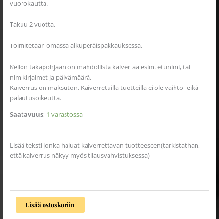
vuorokautta.
Takuu 2 vuotta.
Toimitetaan omassa alkuperäispakkauksessa.
Kellon takapohjaan on mahdollista kaivertaa esim. etunimi, tai
nimikirjaimet ja päivämäärä.
Kaiverrus on maksuton. Kaiverretuilla tuotteilla ei ole vaihto- eikä
palautusoikeutta.
Saatavuus:
1 varastossa
Lisää teksti jonka haluat kaiverrettavan tuotteeseen(tarkistathan,
että kaiverrus näkyy myös tilausvahvistuksessa)
Lisää ostoskoriin