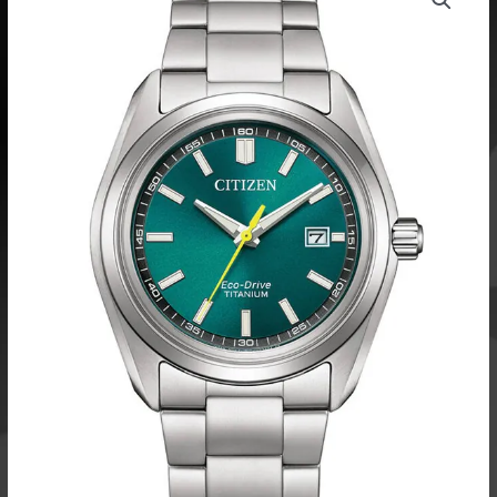
Drive
AW1900-
50X
Super
Titanium
rannekello
määrä