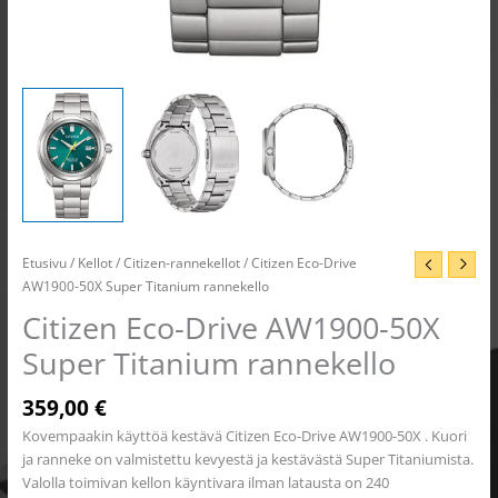
Etusivu
/
Kellot
/
Citizen-rannekellot
/ Citizen Eco-Drive
AW1900-50X Super Titanium rannekello
Citizen Eco-Drive AW1900-50X
Super Titanium rannekello
359,00
€
Kovempaakin käyttöä kestävä Citizen Eco-Drive AW1900-50X . Kuori
ja ranneke on valmistettu kevyestä ja kestävästä Super Titaniumista.
Valolla toimivan kellon käyntivara ilman latausta on 240