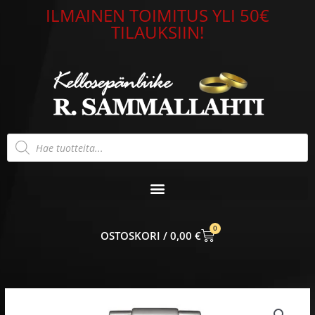
Siirry
ILMAINEN TOIMITUS YLI 50€
sisältöön
TILAUKSIIN!
Products
search
0
CART
0,00
€
Citizen
Eco-