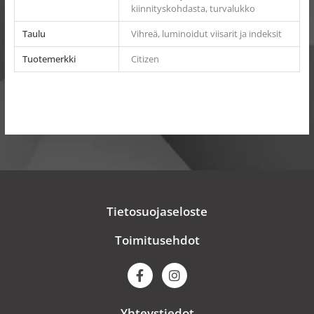
kiinnityskohdasta, turvalukko
Taulu
Vihreä, luminoidut viisarit ja indeksit
Tuotemerkki
Citizen
Tietosuojaseloste
Toimitusehdot
F
I
a
n
c
s
e
t
Yhteystiedot