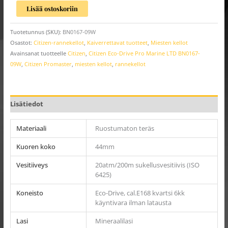
Lisää ostoskoriin
Tuotetunnus (SKU):
BN0167-09W
Osastot:
Citizen-rannekellot
,
Kaiverrettavat tuotteet
,
Miesten kellot
Avainsanat tuotteelle
Citizen
,
Citizen Eco-Drive Pro Marine LTD BN0167-
09W
,
Citizen Promaster
,
miesten kellot
,
rannekellot
Lisätiedot
Materiaali
Ruostumaton teräs
Kuoren koko
44mm
Vesitiiveys
20atm/200m sukellusvesitiivis (ISO
6425)
Koneisto
Eco-Drive, cal.E168 kvartsi 6kk
käyntivara ilman latausta
Lasi
Mineraalilasi