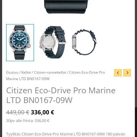
Etusivu
/
Kellot
/
Citizen-rannekellot
/ Citizen Eco-Drive Pro
Marine LTD BN0167-09W
Citizen Eco-Drive Pro Marine
LTD BN0167-09W
449,00
€
336,00
€
30pv alin hinta:
336,00
€
Tyylikäs Citizen Eco-Drive Pro Marine LTD BN0167-09W 180 päivän