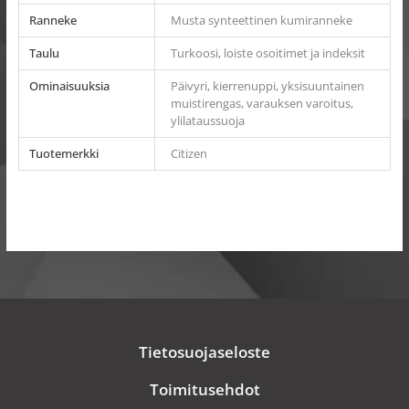
Ranneke
Musta synteettinen kumiranneke
Taulu
Turkoosi, loiste osoitimet ja indeksit
Ominaisuuksia
Päivyri, kierrenuppi, yksisuuntainen
muistirengas, varauksen varoitus,
ylilataussuoja
Tuotemerkki
Citizen
Tietosuojaseloste
Toimitusehdot