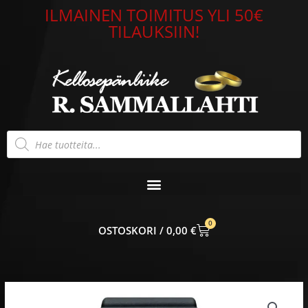
Siirry
ILMAINEN TOIMITUS YLI 50€
sisältöön
TILAUKSIIN!
Products
search
0
CART
0,00
€
Alkuperäinen
Nykyinen
Citizen
hinta
hinta
Eco-