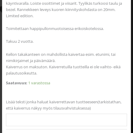
käyntivaralla. Loiste osoittimet ja viisarit. Tyylikäs turkoosi taulu ja
bezel. Rannekkeen leveys kuoren kiinnityskohdasta on 20mm.
Limited edition.
Toimitettaan happipullonmuotoisessa erikoiskotelossa.
Takuu 2 vuotta.
Kellon takakanteen on mahdollista kaivertaa esim. etunimi, tai
nimikirjaimet ja päivämäärä.
Kaiverrus on maksuton. Kaiverretuilla tuotteilla ei ole vaihto- eikä
palautusoikeutta.
Saatavuus:
1 varastossa
Lisää teksti jonka haluat kaiverrettavan tuotteeseen(tarkistathan,
että kaiverrus näkyy myös tilausvahvistuksessa)