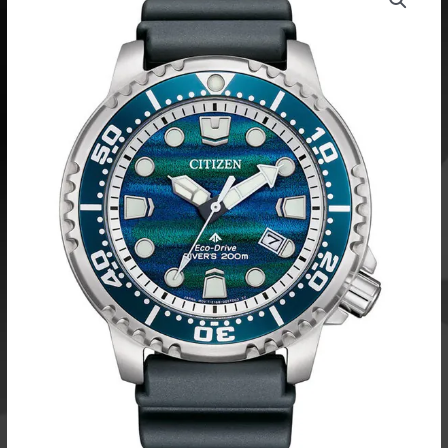
oli:
on:
Drive
449,00 €.
336,00 €.
Pro
Marine
LTD
BN0167-
09W
määrä