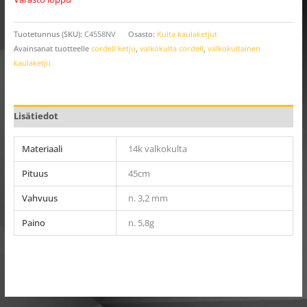
Tuotetunnus (SKU):
C4558NV
Osasto:
Kulta kaulaketjut
Avainsanat tuotteelle
cordell ketju
,
valkokulta cordell
,
valkokultainen
kaulaketju
Lisätiedot
Materiaali
14k valkokulta
Pituus
45cm
Vahvuus
n. 3,2 mm
Paino
n. 5,8g