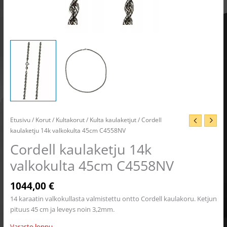
Etusivu
/
Korut
/
Kultakorut
/
Kulta kaulaketjut
/ Cordell
kaulaketju 14k valkokulta 45cm C4558NV
Cordell kaulaketju 14k
valkokulta 45cm C4558NV
1044,00
€
14 karaatin valkokullasta valmistettu ontto Cordell kaulakoru. Ketjun
pituus 45 cm ja leveys noin 3,2mm.
Varasto loppu