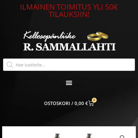
Siirry
ILMAINEN TOIMITUS YLI 50€
sisältöön
TILAUKSIIN!
Products
search
0
CART
0,00
€