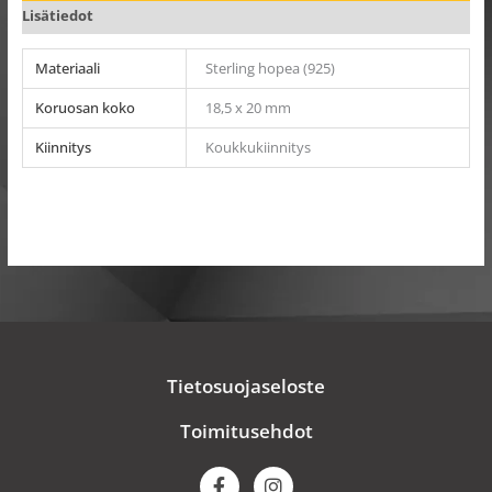
Lisätiedot
Materiaali
Sterling hopea (925)
Koruosan koko
18,5 x 20 mm
Kiinnitys
Koukkukiinnitys
Tietosuojaseloste
Toimitusehdot
F
I