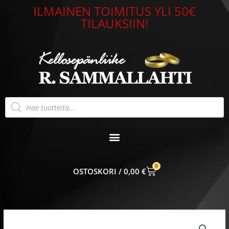
Siirry
ILMAINEN TOIMITUS YLI 50€
sisältöön
TILAUKSIIN!
Products
search
0
CART
0,00
€