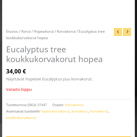
Etusivu
/
Korut
/
Hopeakorut
/
Korvakorut
/ Eucalyptus tree
koukkukorvakorut hopea
Eucalyptus tree
koukkukorvakorut hopea
34,00
€
Näyttävät hopeiset Eucalyptus puu korvakorut.
Varasto loppu
Tuotetunnus (SKU):
07447
Osasto:
Korvakorut
Avainsanat tuotteelle
hopea korvakorut
,
korvakoru
,
korvakorut
,
koukkukorvakorut