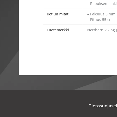
– Riipuksen lenk
Ketjun mitat
– Paksuus 3 mm
– Pituus 55 cm
Tuotemerkki
Northern Viking 
Tietosuojase