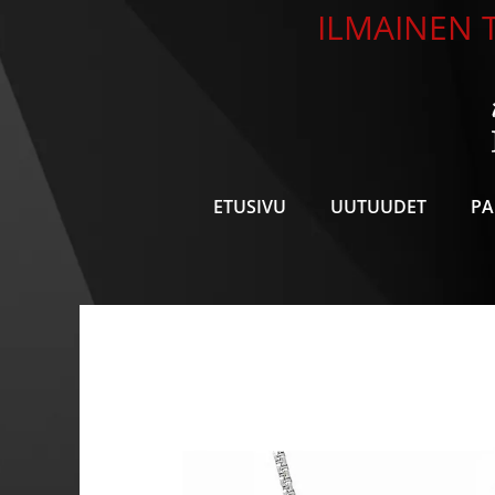
Siirry
ILMAINEN T
sisältöön
ETUSIVU
UUTUUDET
PA