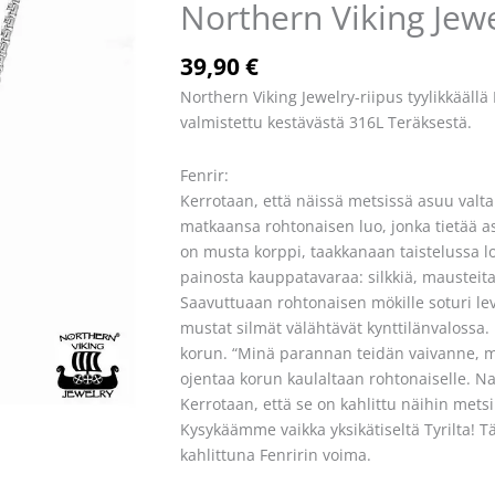
Northern Viking Jew
riipus
-
Northern
39,90
€
Viking
Northern Viking Jewelry-riipus tyylikkäällä 
Jewelry
valmistettu kestävästä 316L Teräksestä.
määrä
Fenrir:
Kerrotaan, että näissä metsissä asuu valtai
matkaansa rohtonaisen luo, jonka tietää a
on musta korppi, taakkanaan taistelussa 
painosta kauppatavaraa: silkkiä, mausteit
Saavuttuaan rohtonaisen mökille soturi le
mustat silmät välähtävät kynttilänvalossa.
korun. “Minä parannan teidän vaivanne, m
ojentaa korun kaulaltaan rohtonaiselle. Na
Kerrotaan, että se on kahlittu näihin metsi
Kysykäämme vaikka yksikätiseltä Tyrilta! T
kahlittuna Fenririn voima.