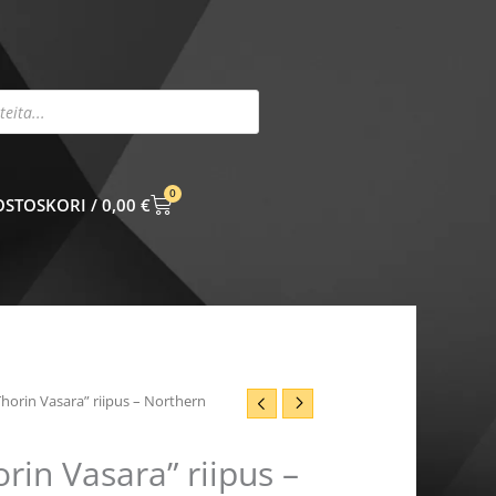
0
CART
0,00
€
Thorin Vasara” riipus – Northern
rin Vasara” riipus –