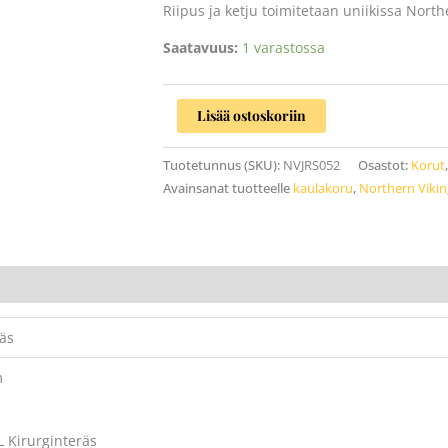
Riipus ja ketju toimitetaan uniikissa North
Saatavuus:
1 varastossa
Lisää ostoskoriin
Tuotetunnus (SKU):
NVJRS052
Osastot:
Korut
Avainsanat tuotteelle
kaulakoru
,
Northern Vikin
äs
m
L Kirurginteräs