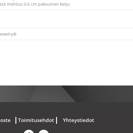
istä mahtuu 0,6 cm paksuinen ketju
Jewelry®
loste
Toimitusehdot
Yhteystiedot
F
I