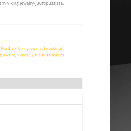
ern Viking Jewelry-Juuttipussissa.
,
Northern Viking Jewelry
,
Teräskorut
g Jewelry
,
NVJRS052
,
riipus
,
Teräskoru