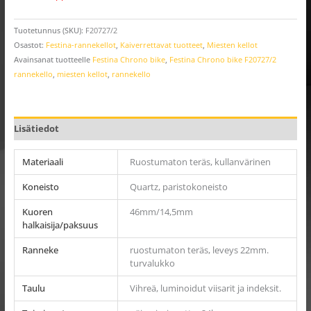
Tuotetunnus (SKU):
F20727/2
Osastot:
Festina-rannekellot
,
Kaiverrettavat tuotteet
,
Miesten kellot
Avainsanat tuotteelle
Festina Chrono bike
,
Festina Chrono bike F20727/2
rannekello
,
miesten kellot
,
rannekello
Lisätiedot
Materiaali
Ruostumaton teräs, kullanvärinen
Koneisto
Quartz, paristokoneisto
Kuoren
46mm/14,5mm
halkaisija/paksuus
Ranneke
ruostumaton teräs, leveys 22mm.
turvalukko
Taulu
Vihreä, luminoidut viisarit ja indeksit.