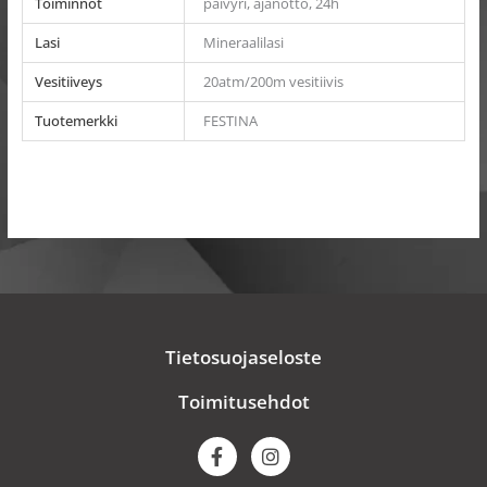
Toiminnot
päivyri, ajanotto, 24h
Lasi
Mineraalilasi
Vesitiiveys
20atm/200m vesitiivis
Tuotemerkki
FESTINA
Tietosuojaseloste
Toimitusehdot
F
I
a
n
c
s