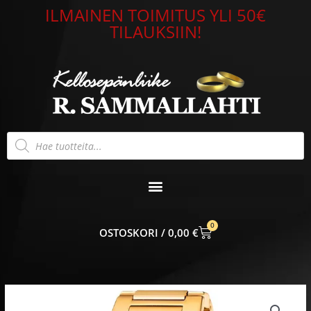
Siirry
ILMAINEN TOIMITUS YLI 50€
sisältöön
TILAUKSIIN!
Products
search
0
CART
0,00
€