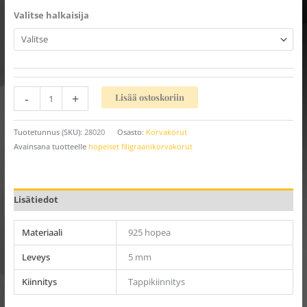
Valitse halkaisija
-
+
Lisää ostoskoriin
Tuotetunnus (SKU):
28020
Osasto:
Korvakorut
Avainsana tuotteelle
hopeiset filigraanikorvakorut
Lisätiedot
Materiaali
925 hopea
Leveys
5 mm
Kiinnitys
Tappikiinnitys