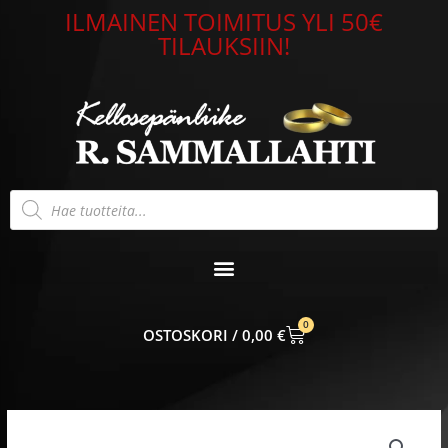
Siirry
ILMAINEN TOIMITUS YLI 50€
sisältöön
TILAUKSIIN!
Products
search
0
CART
0,00
€
Hintaluokka:
Filigraani
39,90 €
tappikorvakorut