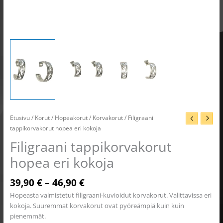
Etusivu
/
Korut
/
Hopeakorut
/
Korvakorut
/ Filigraani
tappikorvakorut hopea eri kokoja
Filigraani tappikorvakorut
hopea eri kokoja
39,90
€
–
46,90
€
Hopeasta valmistetut filigraani-kuvioidut korvakorut. Valittavissa eri
kokoja. Suuremmat korvakorut ovat pyöreämpiä kuin kuin
pienemmät.