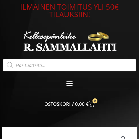
Siirry
ILMAINEN TOIMITUS YLI 50€
sisältöön
TILAUKSIIN!
Products
search
0
CART
0,00
€
Alkuperäinen
Nykyinen
Finnfeelings
hinta
hinta
Päiväperho