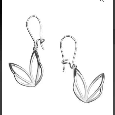
oli:
on:
korvakorut
69,00 €.
51,75 €.
FFKK2500K
määrä