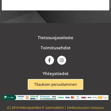
Tietosuojaseloste
Toimitusehdot
F
I
a
n
c
s
e
t
Yhteystiedot
b
a
o
g
o
r
Tilauksen peruuttaminen
k
a
m
(C) 2019 Kellosepänliike R. Sammallahti | Verkkosivuston toteutus: