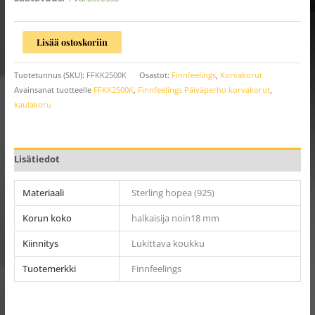
Lisää ostoskoriin
Tuotetunnus (SKU):
FFKK2500K
Osastot:
Finnfeelings
,
Korvakorut
Avainsanat tuotteelle
FFKK2500K
,
Finnfeelings Päiväperho korvakorut
,
kaulakoru
Lisätiedot
Materiaali
Sterling hopea (925)
Korun koko
halkaisija noin18 mm
Kiinnitys
Lukittava koukku
Tuotemerkki
Finnfeelings