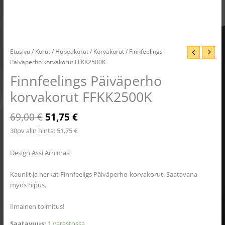
Etusivu
/
Korut
/
Hopeakorut
/
Korvakorut
/ Finnfeelings
Päiväperho korvakorut FFKK2500K
Finnfeelings Päiväperho
korvakorut FFKK2500K
69,00
€
51,75
€
30pv alin hinta:
51,75
€
Design Assi Arnimaa
Kauniit ja herkät Finnfeeligs Päiväperho-korvakorut. Saatavana
myös riipus.
Ilmainen toimitus!
Saatavuus:
1 varastossa