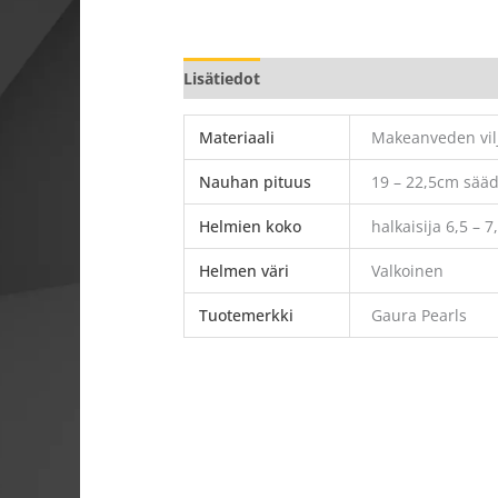
Lisätiedot
Materiaali
Makeanveden vilj
Nauhan pituus
19 – 22,5cm sääde
Helmien koko
halkaisija 6,5 –
Helmen väri
Valkoinen
Tuotemerkki
Gaura Pearls