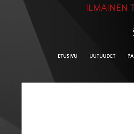
Siirry
ILMAINEN T
sisältöön
ETUSIVU
UUTUUDET
PA