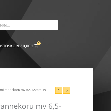
0
CART
0,00
€
elmi rannekoru mv 6,5-7,5mm 19-
rannekoru mv 6,5-