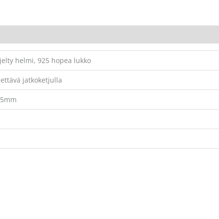
elty helmi, 925 hopea lukko
ttävä jatkoketjulla
 7,5mm