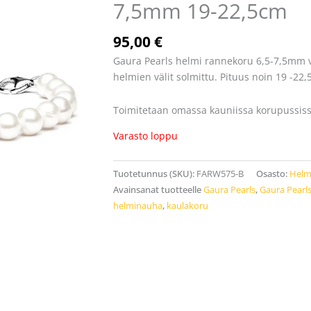
7,5mm 19-22,5cm
95,00
€
Gaura Pearls helmi rannekoru 6,5-7,5mm vi
helmien välit solmittu. Pituus noin 19 -22
Toimitetaan omassa kauniissa korupussiss
Varasto loppu
Tuotetunnus (SKU):
FARW575-B
Osasto:
Helm
Avainsanat tuotteelle
Gaura Pearls
,
Gaura Pearl
helminauha
,
kaulakoru