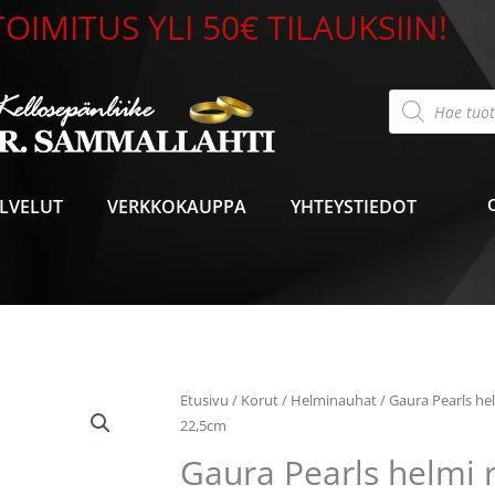
OIMITUS YLI 50€ TILAUKSIIN!
Products
search
LVELUT
VERKKOKAUPPA
YHTEYSTIEDOT
Etusivu
/
Korut
/
Helminauhat
/ Gaura Pearls h
22,5cm
Gaura Pearls helmi 