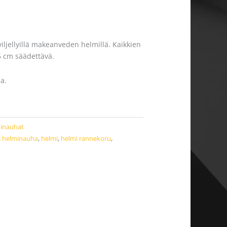
ljellyillä makeanveden helmillä. Kaikkien
,5 cm säädettävä.
a.
inauhat
s helminauha
,
helmi
,
helmi rannekoru
,