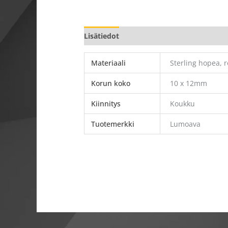
Lisätiedot
Materiaali
Sterling hopea, 
Korun koko
10 x 12mm
Kiinnitys
Koukku
Tuotemerkki
Lumoava