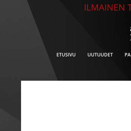
Siirry
ILMAINEN T
sisältöön
ETUSIVU
UUTUUDET
PA