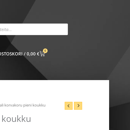
0
CART
0,00
€
ali korvakoru pieni koukku
i koukku