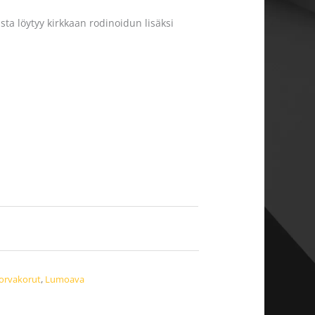
a löytyy kirkkaan rodinoidun lisäksi
orvakorut
,
Lumoava