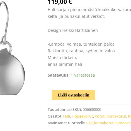
119,00
€
määrä
Hali-sarjan pienemmästä koukkukorvakorust
kelta- ja punakullatut versiot.
Design Heikki Hartikainen
-Lämpöä, voimaa, tunteiden paloa
Rakkautta, rauhaa, sydämiin valoa
Muista tärkein,
anna lämmin hali-
Saatavuus:
1 varastossa
Lisää ostoskoriin
Tuotetunnus (SKU):
556630000
Osastot:
Hali
,
Hopeakorut
,
Korut
,
Korvakorut
,
K
Avainsanat tuotteelle
Hali
,
korvakorut
,
lumoava