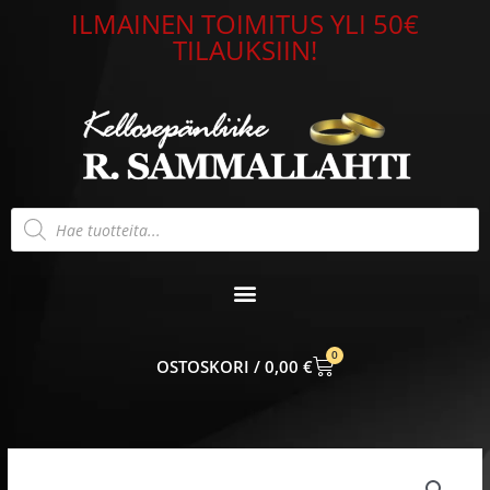
Siirry
ILMAINEN TOIMITUS YLI 50€
sisältöön
TILAUKSIIN!
Products
search
0
CART
0,00
€
Helmi
korvakorut