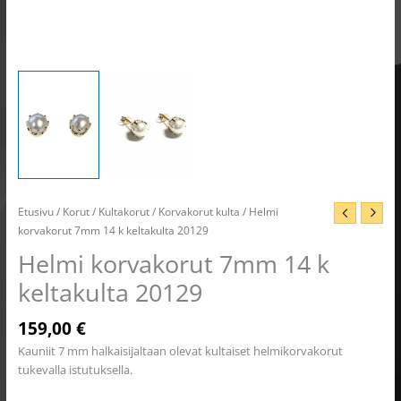
Etusivu
/
Korut
/
Kultakorut
/
Korvakorut kulta
/ Helmi
korvakorut 7mm 14 k keltakulta 20129
Helmi korvakorut 7mm 14 k
keltakulta 20129
159,00
€
Kauniit 7 mm halkaisijaltaan olevat kultaiset helmikorvakorut
tukevalla istutuksella.