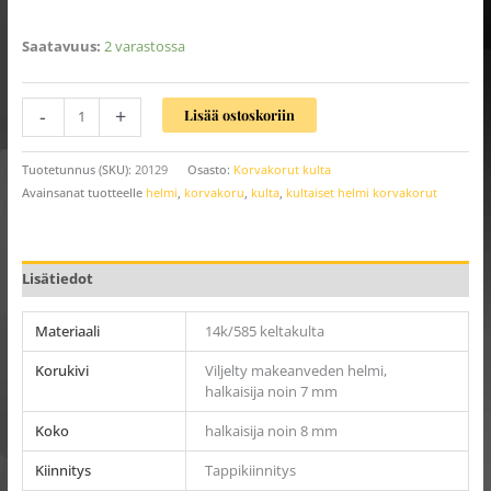
Saatavuus:
2 varastossa
-
+
Lisää ostoskoriin
Tuotetunnus (SKU):
20129
Osasto:
Korvakorut kulta
Avainsanat tuotteelle
helmi
,
korvakoru
,
kulta
,
kultaiset helmi korvakorut
Lisätiedot
Materiaali
14k/585 keltakulta
Korukivi
Viljelty makeanveden helmi,
halkaisija noin 7 mm
Koko
halkaisija noin 8 mm
Kiinnitys
Tappikiinnitys