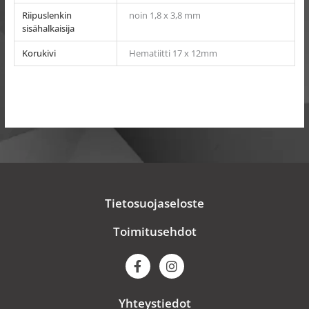
Riipuslenkin
noin 1,8 x 3,8 mm
sisähalkaisija
Korukivi
Hematiitti 17 x 12mm
Tietosuojaseloste
Toimitusehdot
F
I
a
n
c
s
e
t
Yhteystiedot