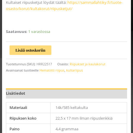
Kultaiset riipusketjut löydät täältä:
https://sammallahtiky.fi/tuote-
osasto/korut/kultakorut/riipusketjut/
Saatavuus:
1 varastossa
Lisää ostoskoriin
Tuotetunnus (SKU):
HRR22517
Osasto:
Riipukset ja kaulakorut
Avainsanat tuotteelle
Hematiitti riipus
,
kultariipus
Lisätiedot
Materiaali
14k/585 keltakulta
Riipuksen koko
22,5 x 17 mm ilman riipuslenkkiä
Paino
4,4 grammaa