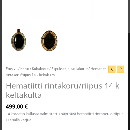
Etusivu
/
Korut
/
Kultakorut
/
Riipukset ja kaulakorut
/ Hematiitti
rintakoru/riipus 14 k keltakulta
Hematiitti rintakoru/riipus 14 k
keltakulta
499,00
€
14 karaatin kullasta valmistettu näyttävä hematiitti rintaneula/riipus.
Ei sisällä ketjua.