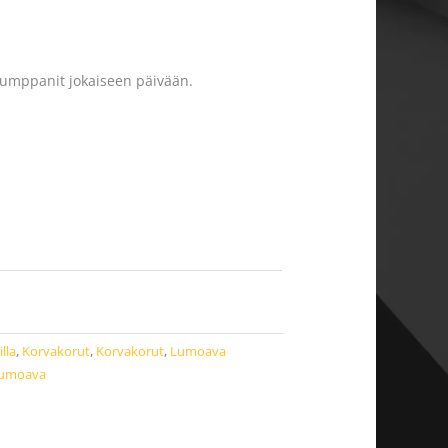
kumppanit jokaiseen päivään.
illa
,
Korvakorut
,
Korvakorut
,
Lumoava
lumoava