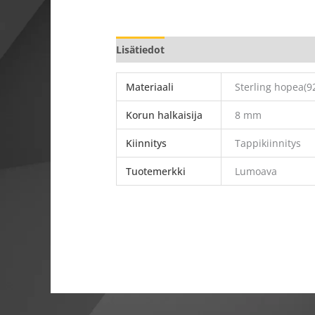
Lisätiedot
Materiaali
Sterling hopea(92
Korun halkaisija
8 mm
Kiinnitys
Tappikiinnitys
Tuotemerkki
Lumoava