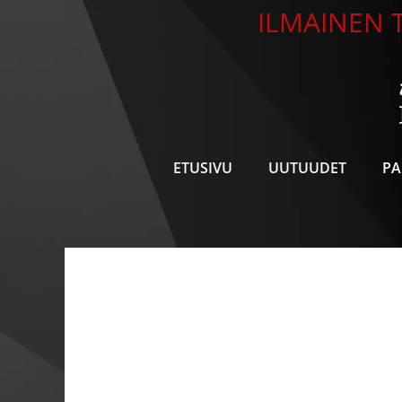
Siirry
ILMAINEN T
sisältöön
ETUSIVU
UUTUUDET
PA