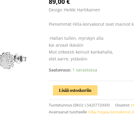
89,00
€
määrä
Design Heikki Hartikainen
Pienemmät Hilla-korvakorut ovat mainiot 
-Hallan tullen, myrskyn alla
kai arvaat ikäväin
Mut sitkeesti keinuit kankahalla,
olet aarre, ystäväin-
Saatavuus:
1 varastossa
Lisää ostoskoriin
Tuotetunnus (SKU):
L54207720000
Osastot:
H
Avainsanat tuotteelle
Hilla
,
hopea
,
korvakorut
,