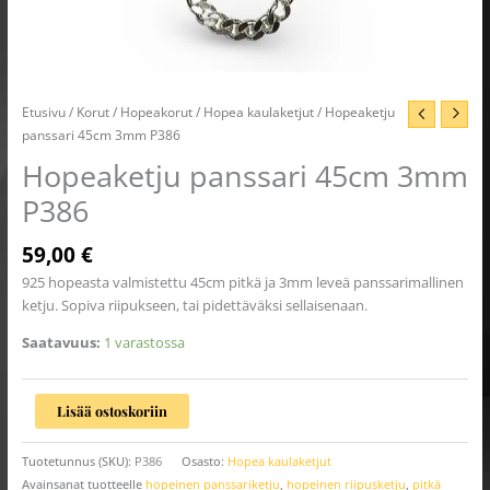
Etusivu
/
Korut
/
Hopeakorut
/
Hopea kaulaketjut
/ Hopeaketju
panssari 45cm 3mm P386
Hopeaketju panssari 45cm 3mm
P386
59,00
€
925 hopeasta valmistettu 45cm pitkä ja 3mm leveä panssarimallinen
ketju. Sopiva riipukseen, tai pidettäväksi sellaisenaan.
Saatavuus:
1 varastossa
Lisää ostoskoriin
Tuotetunnus (SKU):
P386
Osasto:
Hopea kaulaketjut
Avainsanat tuotteelle
hopeinen panssariketju
,
hopeinen riipusketju
,
pitkä