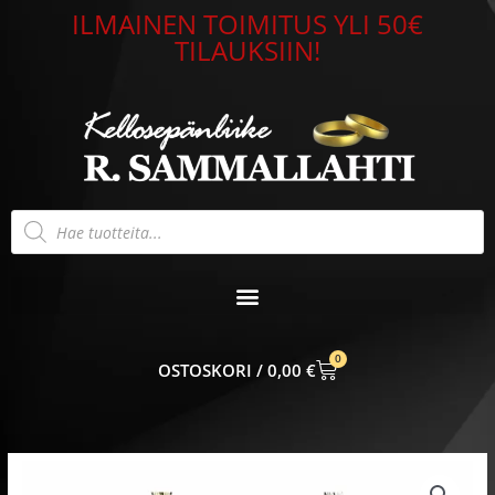
Siirry
ILMAINEN TOIMITUS YLI 50€
sisältöön
TILAUKSIIN!
Products
search
0
CART
0,00
€
Hopeaketju
panssari