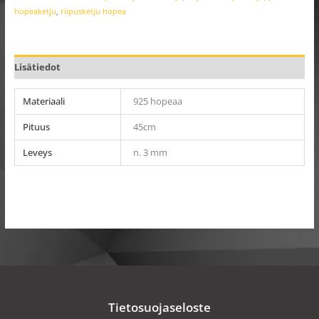
hopeaketju
,
riipusketju hopea
Lisätiedot
Materiaali
925 hopeaa
Pituus
45cm
Leveys
n. 3 mm
Tietosuojaseloste