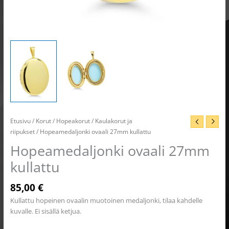
Etusivu
/
Korut
/
Hopeakorut
/
Kaulakorut ja
riipukset
/ Hopeamedaljonki ovaali 27mm kullattu
Hopeamedaljonki ovaali 27mm
kullattu
85,00
€
Kullattu hopeinen ovaalin muotoinen medaljonki, tilaa kahdelle
kuvalle. Ei sisällä ketjua.