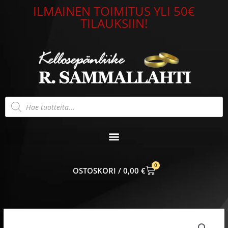
Siirry
ILMAINEN TOIMITUS YLI 50€
sisältöön
TILAUKSIIN!
Products
search
0
CART
0,00
€
Hopeamedaljonki
ovaali