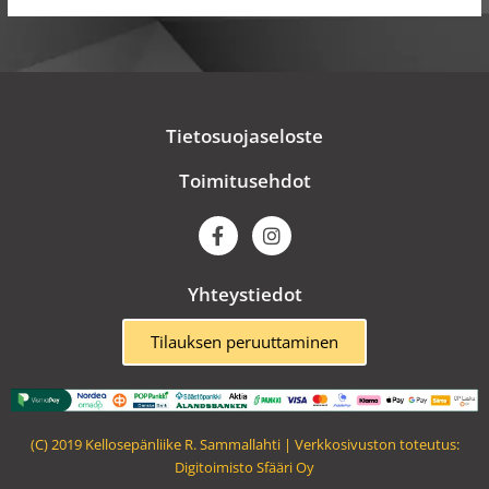
Tietosuojaseloste
Toimitusehdot
F
I
a
n
c
s
e
t
Yhteystiedot
b
a
o
g
o
r
Tilauksen peruuttaminen
k
a
m
(C) 2019 Kellosepänliike R. Sammallahti | Verkkosivuston toteutus:
Digitoimisto Sfääri Oy