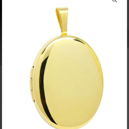
27mm
kullattu
määrä