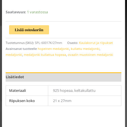
Saatavuus:
1 varastossa
Lisää ostoskoriin
Tuotetunnus (SKU):
SPL-60017K/27mm
Osasto:
Kaulakorut ja riipukset
Avainsanat tuotteelle
hopeinen medaljonki
,
kullattu medaljonki
,
medaljonki
,
medaljonki kullattua hopeaa
,
ovaalin muotoinen medaljonki
Lisätiedot
Materiaali
925 hopeaa, keltakullattu
Riipuksen koko
21 x 27mm