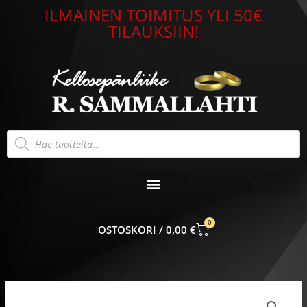
Siirry
ILMAINEN TOIMITUS YLI 50€
sisältöön
TILAUKSIIN!
Products
search
0
CART
0,00
€
Hopeariipus
Curio-