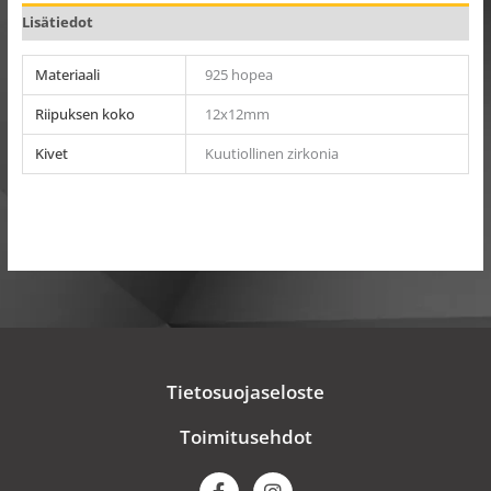
Lisätiedot
Materiaali
925 hopea
Riipuksen koko
12x12mm
Kivet
Kuutiollinen zirkonia
Tietosuojaseloste
Toimitusehdot
F
I