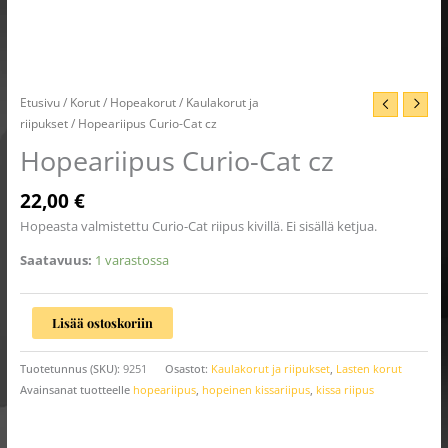
Etusivu
/
Korut
/
Hopeakorut
/
Kaulakorut ja
riipukset
/ Hopeariipus Curio-Cat cz
Hopeariipus Curio-Cat cz
22,00
€
Hopeasta valmistettu Curio-Cat riipus kivillä. Ei sisällä ketjua.
Saatavuus:
1 varastossa
Lisää ostoskoriin
Tuotetunnus (SKU):
9251
Osastot:
Kaulakorut ja riipukset
,
Lasten korut
Avainsanat tuotteelle
hopeariipus
,
hopeinen kissariipus
,
kissa riipus