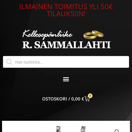
Siirry
ILMAINEN TOIMITUS YLI 50€
sisältöön
TILAUKSIIN!
Products
search
0
CART
0,00
€
Hopeariipus
Daavidin