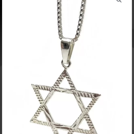
tähti
5118802
määrä