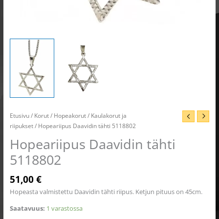
Etusivu
/
Korut
/
Hopeakorut
/
Kaulakorut ja
riipukset
/ Hopeariipus Daavidin tähti 5118802
Hopeariipus Daavidin tähti
5118802
51,00
€
Hopeasta valmistettu Daavidin tähti riipus. Ketjun pituus on 45cm.
Saatavuus:
1 varastossa