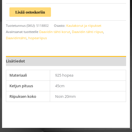
Lisää ostoskoriin
Tuotetunnus (SKU):
5118802
Osasto:
Kaulakorut ja riipukset
Avainsanat tuotteelle
Daavidin tähti korut
,
Daavidin tähti riipus
,
Daavidintähti
,
hopeariipus
Lisätiedot
Materiaali
925 hopea
Ketjun pituus
45cm
Riipuksen koko
Noin 20mm