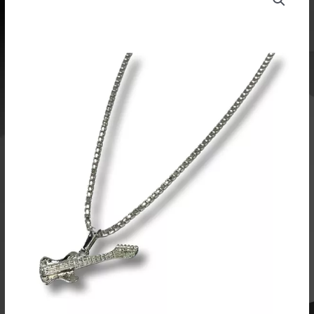
78541
määrä