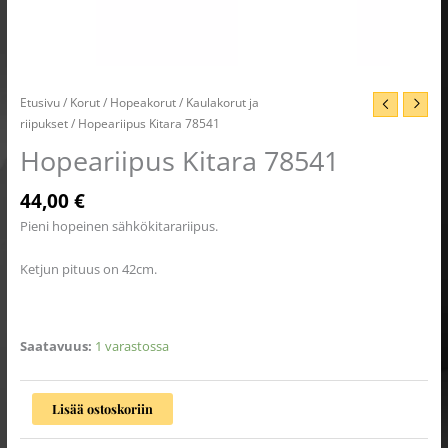
Etusivu
/
Korut
/
Hopeakorut
/
Kaulakorut ja
riipukset
/ Hopeariipus Kitara 78541
Hopeariipus Kitara 78541
44,00
€
Pieni hopeinen sähkökitarariipus.
Ketjun pituus on 42cm.
Saatavuus:
1 varastossa
Lisää ostoskoriin