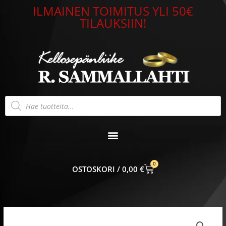
Siirry
ILMAINEN TOIMITUS YLI 50€
sisältöön
TILAUKSIIN!
Products
search
0
CART
0,00
€
Hopeariipus
Kitara