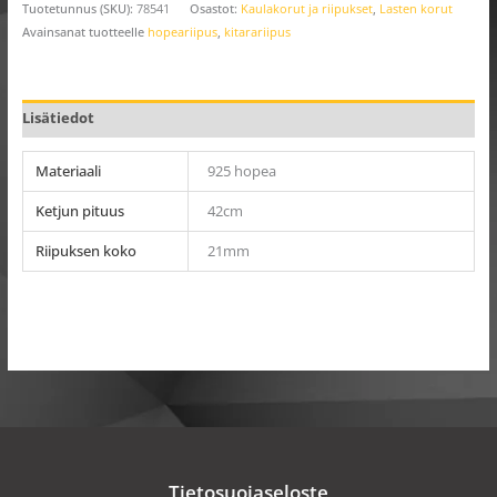
Tuotetunnus (SKU):
78541
Osastot:
Kaulakorut ja riipukset
,
Lasten korut
Avainsanat tuotteelle
hopeariipus
,
kitarariipus
Lisätiedot
Materiaali
925 hopea
Ketjun pituus
42cm
Riipuksen koko
21mm
Tietosuojaseloste