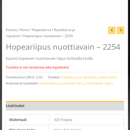
Etusivu
/
Korut
/
Hopeakorut
/
Kaulakorut ja
riipukset
/ Hopeariipus nuottiavain – 2254
Hopeariipus nuottiavain – 2254
Kaunis hopeinen nuottiavain riipus kirkkailla kivillä.
Tuotetta ei ole varastossa eikä myytävänä.
Tuotetunnus (SKU):
2254
Osastot:
Kaulakorut ja riipukset
,
Lasten korut
Avainsanat tuotteelle
hopeariipus
,
nuottiavain koru
,
nuottiavain riipus
Lisätiedot
Materiaali
925 hopea