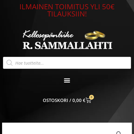
Siirry
ILMAINEN TOIMITUS YLI 50€
sisältöön
TILAUKSIIN!
Products
search
0
CART
0,00
€