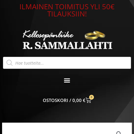
Siirry
ILMAINEN TOIMITUS YLI 50€
sisältöön
TILAUKSIIN!
Products
search
0
CART
0,00
€