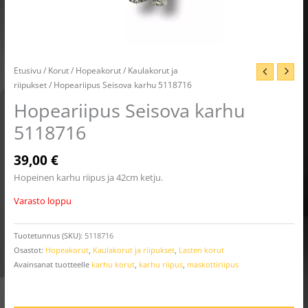
Etusivu
/
Korut
/
Hopeakorut
/
Kaulakorut ja
riipukset
/ Hopeariipus Seisova karhu 5118716
Hopeariipus Seisova karhu
5118716
39,00
€
Hopeinen karhu riipus ja 42cm ketju.
Varasto loppu
Tuotetunnus (SKU):
5118716
Osastot:
Hopeakorut
,
Kaulakorut ja riipukset
,
Lasten korut
Avainsanat tuotteelle
karhu korut
,
karhu riipus
,
maskottiriipus