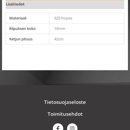
Lisätiedot
Materiaali
925 hopea
Riipuksen koko
16mm
Ketjun pituus
42cm
Tietosuojaseloste
Toimitusehdot
F
I