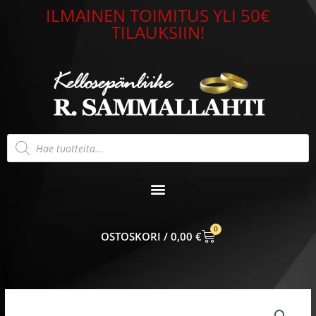
Siirry
ILMAINEN TOIMITUS YLI 50€
sisältöön
TILAUKSIIN!
Products
search
0
CART
0,00
€
Hopeariipus
usko