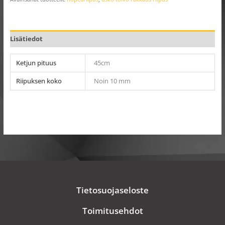
Lisätiedot
Ketjun pituus
45cm
Riipuksen koko
Noin 10 mm
Tietosuojaseloste
Toimitusehdot