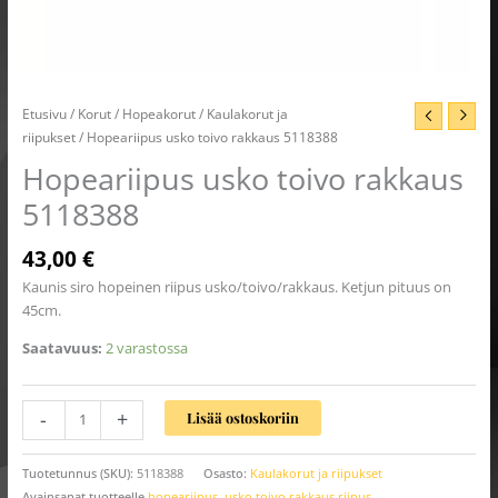
Etusivu
/
Korut
/
Hopeakorut
/
Kaulakorut ja
riipukset
/ Hopeariipus usko toivo rakkaus 5118388
Hopeariipus usko toivo rakkaus
5118388
43,00
€
Kaunis siro hopeinen riipus usko/toivo/rakkaus. Ketjun pituus on
45cm.
Saatavuus:
2 varastossa
-
+
Lisää ostoskoriin
Tuotetunnus (SKU):
5118388
Osasto:
Kaulakorut ja riipukset
Avainsanat tuotteelle
hopeariipus
,
usko toivo rakkaus riipus