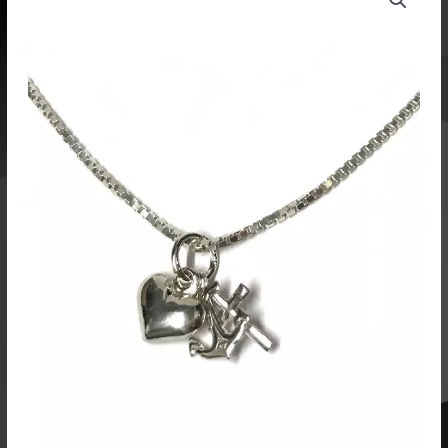
toivo
rakkaus
5118388
määrä