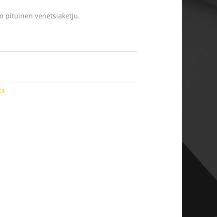
m pituinen venetsiaketju.
it