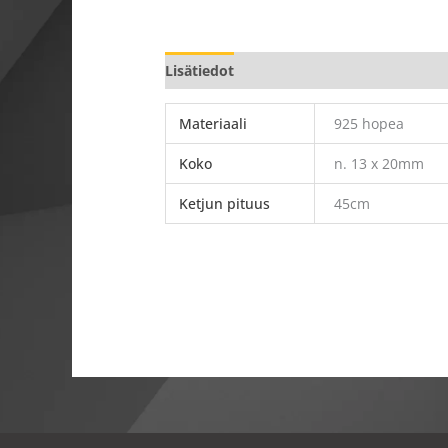
Lisätiedot
Materiaali
925 hopea
Koko
n. 13 x 20mm
Ketjun pituus
45cm