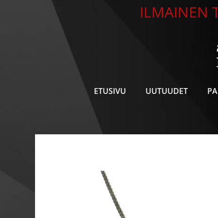
Siirry
ILMAINEN T
sisältöön
ETUSIVU
UUTUUDET
PA