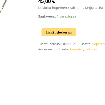
45,00
€
Kuvioitu hopeinen ristiriipus. Ketjuna 45c
Saatavuus:
1 varastossa
Lisää ostoskoriin
Tuotetunnus (SKU):
R11320
Osasto:
Hopearist
Avainsanat tuotteelle
Hopearisti
,
ristiriipus