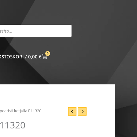
0
CART
0,00
€
earisti ketjulla R11320
R11320