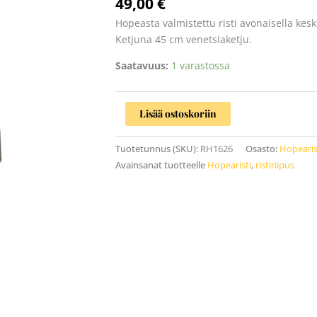
49,00
€
Hopeasta valmistettu risti avonaisella kesk
Ketjuna 45 cm venetsiaketju.
Saatavuus:
1 varastossa
Lisää ostoskoriin
Tuotetunnus (SKU):
RH1626
Osasto:
Hopearis
Avainsanat tuotteelle
Hopearisti
,
ristiriipus