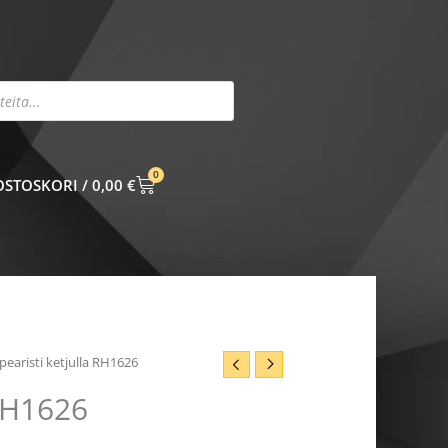
0
CART
0,00
€
pearisti ketjulla RH1626
 RH1626