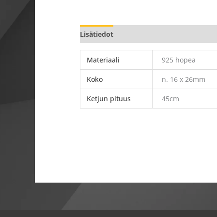
Lisätiedot
Materiaali
925 hopea
Koko
n. 16 x 26mm
Ketjun pituus
45cm