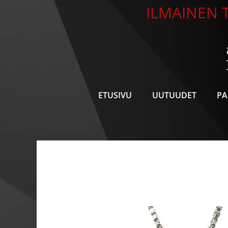
Siirry
ILMAINEN T
sisältöön
ETUSIVU
UUTUUDET
PA