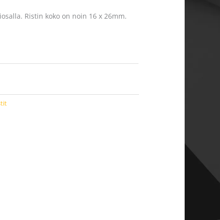
iosalla. Ristin koko on noin 16 x 26mm.
tit