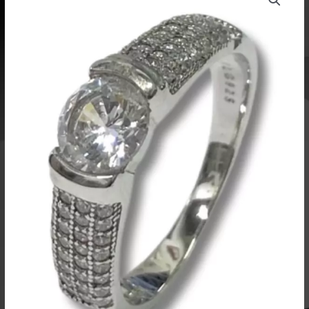
määrä