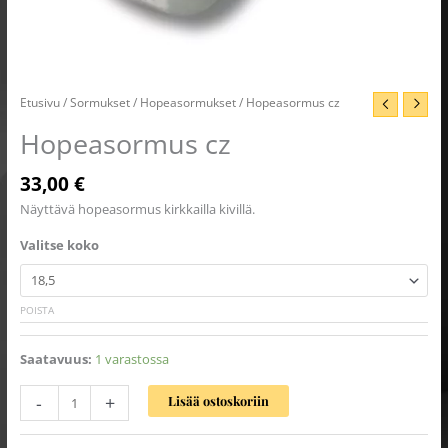
Etusivu
/
Sormukset
/
Hopeasormukset
/ Hopeasormus cz
Hopeasormus cz
33,00
€
Näyttävä hopeasormus kirkkailla kivillä.
Valitse koko
POISTA
Saatavuus:
1 varastossa
-
+
Lisää ostoskoriin