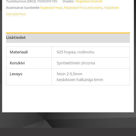
Tuotetunnus (SKU):
HS002HV185
Osasto:
Hopeasormukset
Avainsanat tuotteelle
hopeasormus
,
Hopeasormus zirkonein
,
hopeinen
korusormus
Lisätiedot
Materiaali
925 hopea, rodinoitu
Korukivi
Synteettinen zirconia
Leveys
Noin 2-5,5mm
keskikiven halkaisija 6mm