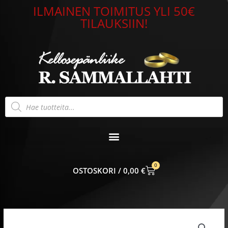
Siirry
ILMAINEN TOIMITUS YLI 50€
sisältöön
TILAUKSIIN!
Products
search
0
CART
0,00
€
Hopeasormus
cz