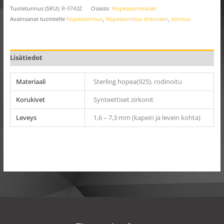
Tuotetunnus (SKU):
R-9743Z
Osasto:
Hopeasormukset
Avainsanat tuotteelle
hopeasormus
,
Hopeasormus zirkonein
,
sormus
Lisätiedot
Materiaali
Sterling hopea(925), rodinoitu
Korukivet
Synteettiset zirkonit
Leveys
1,6 – 7,3 mm (kapein ja levein kohta)