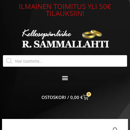
Siirry
ILMAINEN TOIMITUS YLI 50€
sisältöön
TILAUKSIIN!
Products
search
0
CART
0,00
€
Hopeasormus
zirkoneilla