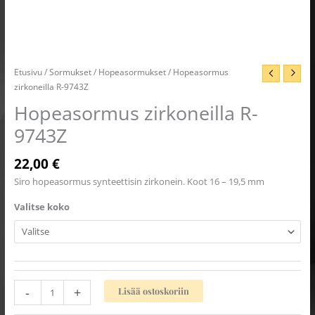
Etusivu
/
Sormukset
/
Hopeasormukset
/ Hopeasormus
zirkoneilla R-9743Z
Hopeasormus zirkoneilla R-
9743Z
22,00
€
Siro hopeasormus synteettisin zirkonein. Koot 16 – 19,5 mm
Valitse koko
-
+
Lisää ostoskoriin