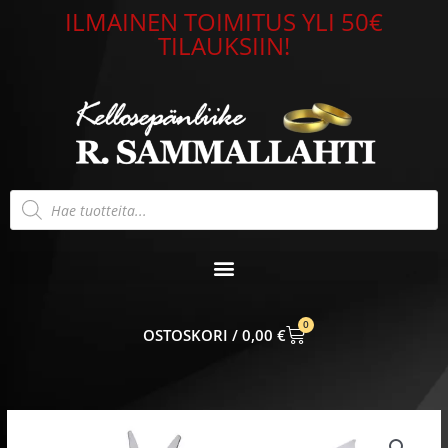
Siirry
ILMAINEN TOIMITUS YLI 50€
sisältöön
TILAUKSIIN!
Products
search
0
CART
0,00
€