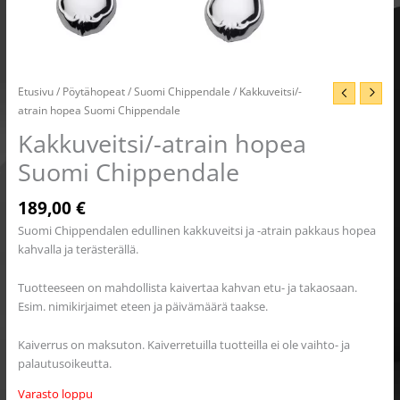
Etusivu
/
Pöytähopeat
/
Suomi Chippendale
/ Kakkuveitsi/-
atrain hopea Suomi Chippendale
Kakkuveitsi/-atrain hopea
Suomi Chippendale
189,00
€
Suomi Chippendalen edullinen kakkuveitsi ja -atrain pakkaus hopea
kahvalla ja terästerällä.
Tuotteeseen on mahdollista kaivertaa kahvan etu- ja takaosaan.
Esim. nimikirjaimet eteen ja päivämäärä taakse.
Kaiverrus on maksuton. Kaiverretuilla tuotteilla ei ole vaihto- ja
palautusoikeutta.
Varasto loppu