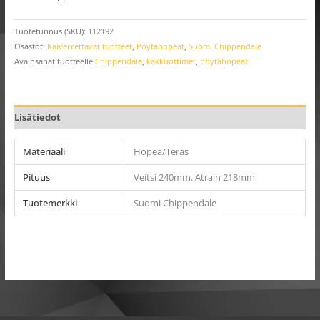
Tuotetunnus (SKU):
112192
Osastot:
Kaiverrettavat tuotteet
,
Pöytähopeat
,
Suomi Chippendale
Avainsanat tuotteelle
Chippendale
,
kakkuottimet
,
pöytähopeat
Lisätiedot
Materiaali
Hopea/Teräs
Pituus
Veitsi 240mm. Atrain 218mm
Tuotemerkki
Suomi Chippendale