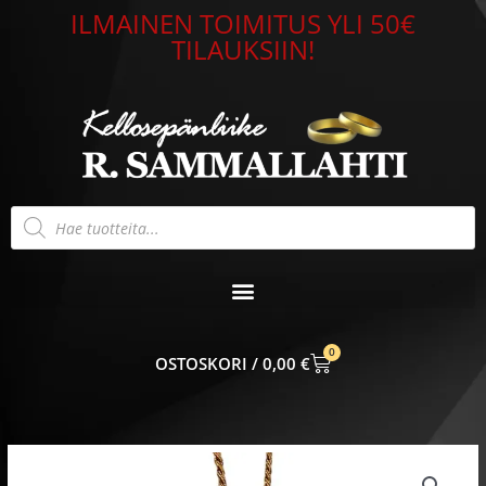
Siirry
ILMAINEN TOIMITUS YLI 50€
sisältöön
TILAUKSIIN!
Products
search
0
CART
0,00
€