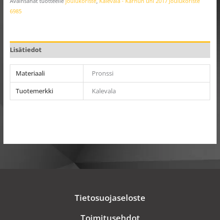
Avainsanat tuotteelle
joulukoriste
,
Kalevala - Karhun uni 2017 Joulukoriste
6985
Lisätiedot
Materiaali
Pronssi
Tuotemerkki
Kalevala
Tietosuojaseloste
Toimitusehdot