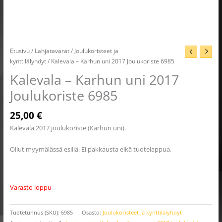
Etusivu
/
Lahjatavarat
/
Joulukoristeet ja
kynttilälyhdyt
/ Kalevala – Karhun uni 2017 Joulukoriste 6985
Kalevala – Karhun uni 2017
Joulukoriste 6985
25,00
€
Kalevala 2017 joulukoriste (Karhun uni).
Ollut myymälässä esillä. Ei pakkausta eikä tuotelappua.
Varasto loppu
Tuotetunnus (SKU):
6985
Osasto:
Joulukoristeet ja kynttilälyhdyt