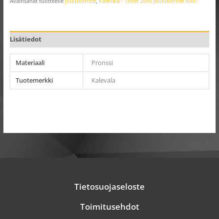
Avainsanat tuotteelle
joulukoriste
,
Kalevala - Tilhet 2016 Joulukoriste 6947
Lisätiedot
Materiaali
Pronssi
Tuotemerkki
Kalevala
Tietosuojaseloste
Toimitusehdot