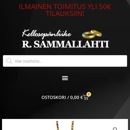
Siirry
ILMAINEN TOIMITUS YLI 50€
sisältöön
TILAUKSIIN!
Products
search
0
CART
0,00
€